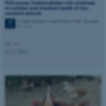
.au.dk
PhD course: Carbohydrates with emphasis
on nutrition and intestinal health of non-
ruminant animals
12 dage,
Mandag
17.
august 2026,
kl. 15:00
-
28. august
17
AU Viborg
AUG.
Side 1 af 2
1
2
Næste
ASP.NET_SessionId
Microsoft Corporation
.au.dk
JSESSIONID
Oracle Corporation
.au.dk