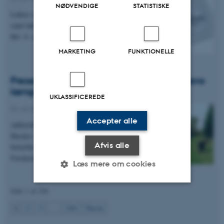
NØDVENDIGE
STATISTISKE
Lektor og Tenure Track adjunkt inden for insekter
samt laktation og fysiologi. Ansøgningsfrist er
hhv. 6. og 18. august.
MARKETING
FUNKTIONELLE
Presseklip: Hunden og mennesket - verdens
længste venskab
UKLASSIFICEREDE
02. juli 2026
-
DCA
Accepter alle
Adfærdsbiolog og seniorforsker ved Institut for
Husdyr- og veterinærvidenskab Karen Thodberg
Afvis alle
fortæller i podcasten "Fuld af viden -
Forskernes…
Læs mere om cookies
Side 1 af 244
Nødvendige
Statistiske
Marketing
1
2
3
…
244
Næste
Funktionelle
Uklassificerede