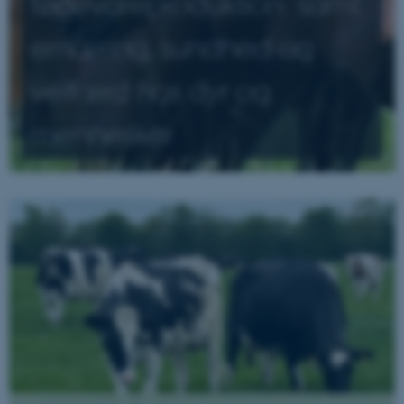
fødevareproduktion samt
ernæring, sundhed og
velfærd hos dyr og
mennesker