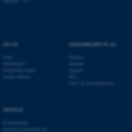
Enhedsnr.: 1037
XSRF-TOKEN
event.au.dk
li_gc
LinkedIn Corporation
.linkedin.com
OM OS
UDDANNELSER PÅ AU
x-ms-gateway-slice
Microsoft Corporation
login.microsoftonline.com
Profil
Bachelor
CFTOKEN
Adobe Inc.
Medarbejdere
Kandidat
eddiprod.au.dk
Kontaktoplysninger
Ingeniør
Ledige stillinger
Ph.d.
Efter- og videreuddannelse
GENVEJE
brwConsent
.airtable.com
Kvægernæring
Ernæring af énmavede dyr