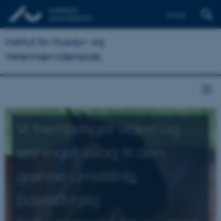
English
Institut for Husdyr- og
Veterinærvidenskab
Vi frembringer viden og
løsningsforslag til den
grønne omstilling,
bæredygtig