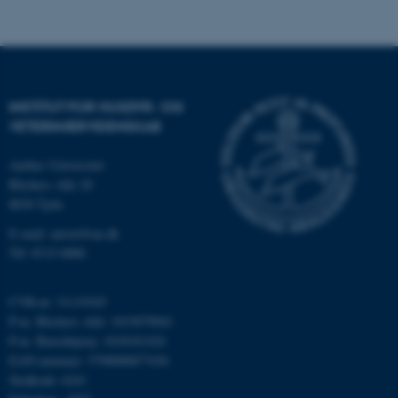
__cf_bm
Cloudflare Inc.
.twitter.com
ARRAffinitySameSite
Microsoft Corporation
INSTITUT FOR HUSDYR- OG
.ofn.au.dk
VETERINÆRVIDENSKAB
Aarhus Universitet
Blichers Alle 20
cf_clearance
Cloudflare, Inc.
8830 Tjele
.podbean.com
E-mail: anivet@au.dk
Tlf: 8715 0000
CVR-nr: 31119103
P-nr. Blichers Allé: 1015079041
ARRAffinitySameSite
Microsoft Corporation
P-nr. Burrehøjvej: 1018181424
.docs.workzone.kmd.net
EAN-nummer: 5798000877436
Stedkode: 6241