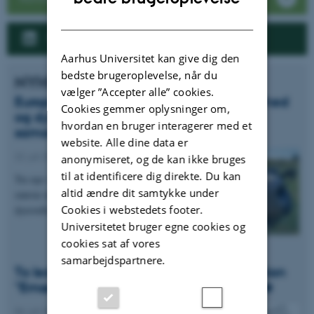
DANISH
Følg os på LinkedIn
Aarhus Universitet kan give dig den
bedste brugeroplevelse, når du
NYHEDER
vælger ”Accepter alle” cookies.
Europæisk partnerskab styrker dyresundhed
Cookies gemmer oplysninger om,
og dyrevelfærd gennem forskning og
hvordan en bruger interagerer med et
samarbejde
website. Alle dine data er
22. juli 2026
-
Anis
anonymiseret, og de kan ikke bruges
til at identificere dig direkte. Du kan
Tre nye videoer giver indblik i et af Europas
altid ændre dit samtykke under
største initiativer inden for dyresundhed og
Cookies i webstedets footer.
dyrevelfærd.
Universitetet bruger egne cookies og
cookies sat af vores
samarbejdspartnere.
To ledige stillinger i vores forskninggssektion
"Ernæring af enmavede dyr" (MoNu) 🪱🐖
06. juli 2026
-
Anis