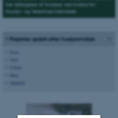
har deltagelse af forskere ved Institut for
Husdyr- og Veterinærvidenskab.
Projekter opdelt efter husdyrområde
Kvæg
Grise
Fjerkræ
Heste
Markdrift