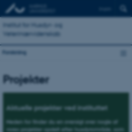
English
Institut for Husdyr- og
Veterinærvidenskab
Forskning
Projekter
Aktuelle projekter ved instituttet
Neden for finder du en oversigt over nogle af
vores projekter opdelt efter husdyrområde, som