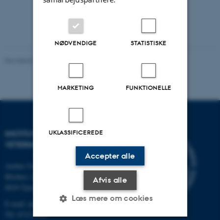
NØDVENDIGE
STATISTISKE
Revideret 13.11.2025
MARKETING
FUNKTIONELLE
UKLASSIFICEREDE
INSTITUT FOR HUSDYR- OG
VETERINÆRVIDENSKAB
Accepter alle
Aarhus Universitet
Blichers Alle 20
Afvis alle
8830 Tjele
Læs mere om cookies
E-mail: anivet@au.dk
Tlf: 8715 0000