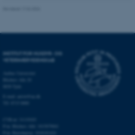
Funktionelle
Uklassificerede
Revideret 17.02.2026
Nødvendige cookies hjælper
med at gøre hjemmesiden
brugbar ved at aktivere nogle
INSTITUT FOR HUSDYR- OG
grundlæggende funktioner
VETERINÆRVIDENSKAB
som navigation mm.
Hjemmesiden kan ikke
Aarhus Universitet
fungerer uden disse cookies.
Blichers Alle 20
8830 Tjele
E-mail: anivet@au.dk
Navn
Udbyder / Domæne
Tlf: 8715 0000
be_typo_user
TYPO3 Association
.au.dk
CVR-nr: 31119103
P-nr. Blichers Allé: 1015079041
P-nr. Burrehøjvej: 1018181424