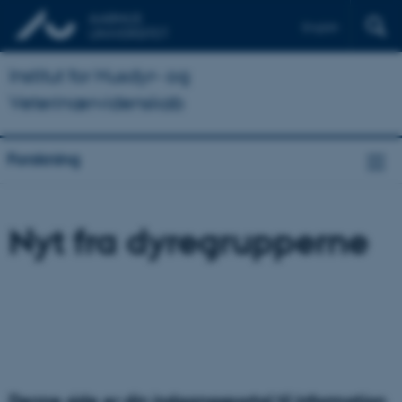
English
Institut for Husdyr- og
Veterinærvidenskab
Forskning
Nyt fra dyregrupperne
Denne side er din indgangsportal til information