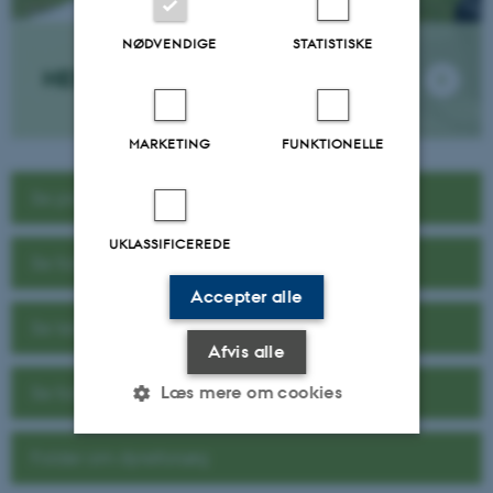
NØDVENDIGE
STATISTISKE
HESTE
MARKETING
FUNKTIONELLE
Se projekter
UKLASSIFICEREDE
Se forskningssektioner
Accepter alle
Se temagrupper
Afvis alle
Se forsøgsfaciliteter
Læs mere om cookies
Folder om dyreforsøg
Nødvendige
Statistiske
Marketing