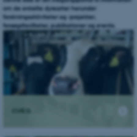
om de enkelte dyrearter herunder
forskningsaktiviteter og -projekter,
forsøgsfaciliteter, publikationer og events.
KVÆG