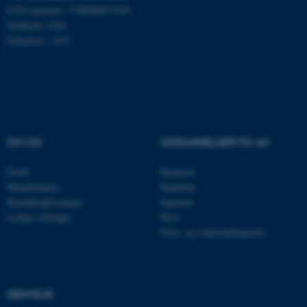
EAN-nummer: 5798000877436
fe_typo_user
Typo3 Association
.au.dk
Stedkode: 6241
Enhedsnr.: 1037
OM OS
UDDANNELSER PÅ AU
Profil
Bachelor
Medarbejdere
Kandidat
Kontaktoplysninger
Ingeniør
ASP.NET_SessionId
Microsoft Corporation
.au.dk
Ledige stillinger
Ph.d.
Efter- og videreuddannelse
JSESSIONID
Oracle Corporation
.au.dk
GENVEJE