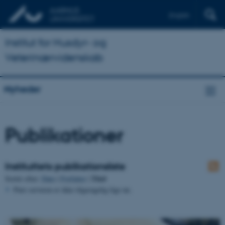
English
Institut for Husdyr- og
Veterinærvidenskab
Nyheder
Publikationer
Instituttets publikationsliste
Titel
Sortér efter:
Dato
|
Forfatter
|
Pure serveren er ikke tilgængelig lige nu.