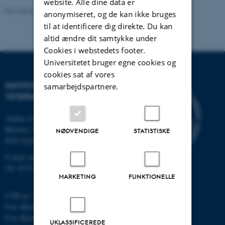
website. Alle dine data er
Revideret 13.08.2025
-
Mette Graves Madsen
anonymiseret, og de kan ikke bruges
til at identificere dig direkte. Du kan
altid ændre dit samtykke under
Cookies i webstedets footer.
Universitetet bruger egne cookies og
cookies sat af vores
INSTITUT FOR HUSDYR- OG
samarbejdspartnere.
VETERINÆRVIDENSKAB
Aarhus Universitet
Blichers Alle 20
NØDVENDIGE
STATISTISKE
8830 Tjele
E-mail: anivet@au.dk
Tlf: 8715 0000
MARKETING
FUNKTIONELLE
CVR-nr: 31119103
P-nr. Blichers Allé: 1015079041
P-nr. Burrehøjvej: 1018181424
UKLASSIFICEREDE