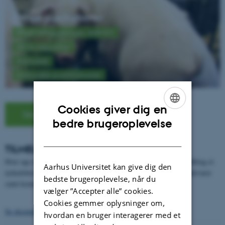
Øvrige publikationer
Ph.d.-afhandlinger, ANIVET
DCA-rapporter
Bibliotek
Historiske publikationer
Cookies giver dig en
Søg publikationer
ENGLISH
bedre brugeroplevelse
DANISH
TILMELD NYHEDSBREV
Hver uge udsender DCA - Nationalt Center for Fødevarer og Jordbrug et
Aarhus Universitet kan give dig den
nyhedsbrev, der orienterer om forskning i husdyr, jordbrug og fødevarer
bedste brugeroplevelse, når du
samt kommende arrangementer.
vælger ”Accepter alle” cookies.
Cookies gemmer oplysninger om,
Se eksempler på tidligere nyhedsbreve og tilmeld dig her.
hvordan en bruger interagerer med et