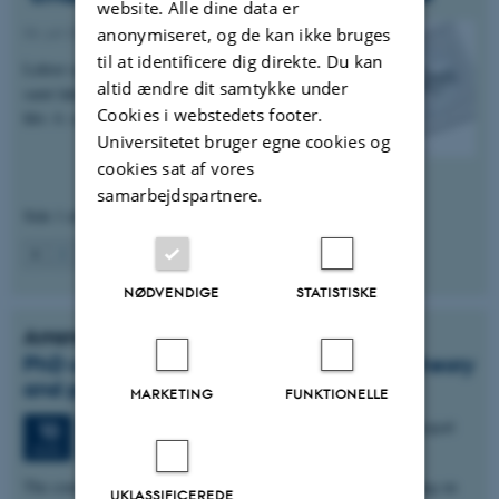
website. Alle dine data er
06. juli 2026
-
Anis
anonymiseret, og de kan ikke bruges
til at identificere dig direkte. Du kan
Lektor og Tenure Track adjunkt inden for insekter
altid ændre dit samtykke under
samt laktation og fysiologi. Ansøgningsfrist er
Cookies i webstedets footer.
hhv. 6. og 18. august.
Universitetet bruger egne cookies og
cookies sat af vores
samarbejdspartnere.
Side 1 af 303
1
2
3
…
303
Næste
NØDVENDIGE
STATISTISKE
Arrangementer
PhD course: Antimicrobial resistance in theory
and practice
MARKETING
FUNKTIONELLE
5 dage,
Mandag
10.
august 2026,
kl. 12:00
-
14. august
10
AUG.
The course is intended for PhD students and researchers working on
UKLASSIFICEREDE