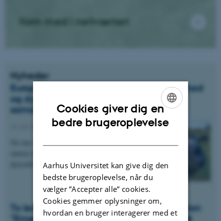
Kom med i netværket
Nyheder
Europæisk partnerskab styrker dyresundhed
og dyrevelfærd gennem forskning og
Cookies giver dig en
samarbejde
ENGLISH
bedre brugeroplevelse
22. juli 2026
-
Anis
DANISH
Tre nye videoer giver indblik i et af Europas
største initiativer inden for dyresundhed og
dyrevelfærd.
Aarhus Universitet kan give dig den
bedste brugeroplevelse, når du
vælger ”Accepter alle” cookies.
Cookies gemmer oplysninger om,
To ledige stillinger i vores forskninggssektion
hvordan en bruger interagerer med et
"Ernæring af enmavede dyr" (MoNu) 🪱🐖