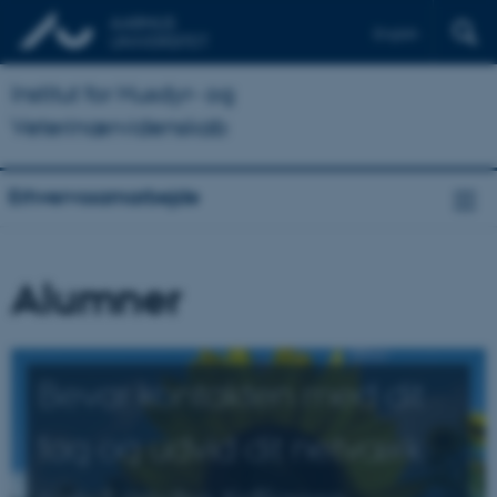
English
Institut for Husdyr- og
Veterinærvidenskab
Erhvervssamarbejde
Alumner
Bevar kontakten med dit
fag og udvid dit netværk