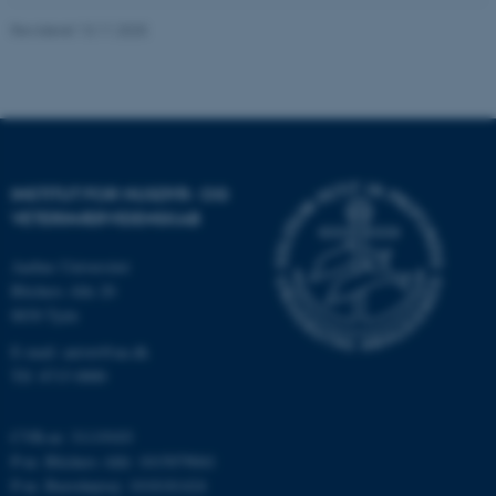
Hjemmesiden kan ikke
fungerer uden disse cookies.
Revideret 13.11.2025
Navn
Udbyder / Domæne
be_typo_user
TYPO3 Association
.au.dk
INSTITUT FOR HUSDYR- OG
VETERINÆRVIDENSKAB
fe_typo_user
Typo3 Association
Aarhus Universitet
.au.dk
Blichers Alle 20
8830 Tjele
E-mail: anivet@au.dk
Tlf: 8715 0000
CVR-nr: 31119103
P-nr. Blichers Allé: 1015079041
P-nr. Burrehøjvej: 1018181424