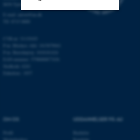
8830 Tjele
E-mail: anivet@au.dk
Tlf: 8715 0000
Nødvendige
Statistiske
Marketing
Funktionelle
Uklassificerede
CVR-nr: 31119103
P-nr. Blichers Allé: 1015079041
P-nr. Burrehøjvej: 1018181424
EAN-nummer: 5798000877436
Nødvendige cookies hjælper
Stedkode: 6241
med at gøre hjemmesiden
Enhedsnr.: 1037
brugbar ved at aktivere nogle
grundlæggende funktioner
som navigation mm.
Hjemmesiden kan ikke
fungerer uden disse cookies.
OM OS
UDDANNELSER PÅ AU
Navn
Udbyder / Domæne
Profil
Bachelor
Medarbejdere
Kandidat