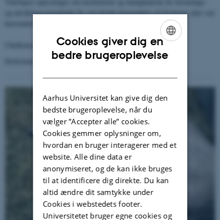
Yderligere oplysninger om faciliteterne og mulighederne for forsknings-
og udviklingssamarbejde fås ved direkte henvendelse til forskerne eller ved
henvendelse til instituttet.
Cookies giver dig en
Chefkonsulent:
Jens Bech Andersen
ENGLISH
bedre brugeroplevelse
Driftsleder:
Uffe Schmidt
DANISH
Aarhus Universitet kan give dig den
bedste brugeroplevelse, når du
vælger ”Accepter alle” cookies.
Cookies gemmer oplysninger om,
hvordan en bruger interagerer med et
website. Alle dine data er
anonymiseret, og de kan ikke bruges
til at identificere dig direkte. Du kan
altid ændre dit samtykke under
Cookies i webstedets footer.
Universitetet bruger egne cookies og