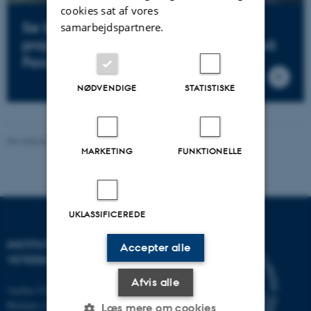
cookies sat af vores
Se billeder og video fra EFFORT
samarbejdspartnere.
projektet om fodring af øko-grise på
Facebook
NØDVENDIGE
STATISTISKE
Revideret 04.01.2023
MARKETING
FUNKTIONELLE
UKLASSIFICEREDE
INSTITUT FOR HUSDYR- OG
Accepter alle
VETERINÆRVIDENSKAB
Afvis alle
Aarhus Universitet
Blichers Alle 20
Læs mere om cookies