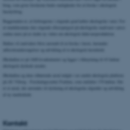
brug, som giver forskerne bedre muligheder for at forske i økologisk
husdyrbrug.
Baggrunden er, at forbrugerne i stigende grad køber økologiske varer. For
at imødekomme den stigende efterspørgsel på økologiske madvarer satses
endnu mere på at skabe ny viden om økologisk fødevareproduktion.
Hallen vil endvidere blive anvendt til at forske i heste, herunder
adfærdsundersøgelser og udvikling af et økologisk hestehold.
Økohallen er på 1600 kvadratmeter og ligger i tilknytning til 43 hektar
økologisk dyrkede arealer.
Økohallen og dens tilhørende areal indgår i en samlet økologisk platform
på AU Viborg - Forskningscenter Foulum, som omfatter 170 hektar. Det
er et areal, der anvendes til dyrkning af økologiske afgrøder og udvikling
af ny markteknik.
Kontakt