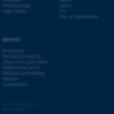
be_typo_user
TYPO3 Association
.au.dk
Kontaktoplysninger
Ingeniør
Ledige stillinger
Ph.d.
Efter- og videreuddannelse
fe_typo_user
Typo3 Association
.au.dk
GENVEJE
Kvægernæring
Ernæring af énmavede dyr
Adfærd, Stress og Dyrevelfærd
Sundhed for tarm og vært
Management og Modellering
Sekretariat
Forsøgsfaciliteter
ASP.NET_SessionId
Microsoft Corporation
.au.dk
©
—
Cookies på au.dk
Privatlivspolitik