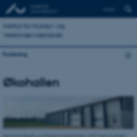
English
Institut for Husdyr- og
Veterinærvidenskab
Forskning
Økohallen
Institut for Husdyr- og Veterinærvidenskab har i 2012 taget en økohal i