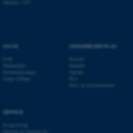
Enhedsnr.: 1037
Nødvendige cookies hjælper
med at gøre hjemmesiden
brugbar ved at aktivere nogle
grundlæggende funktioner
OM OS
UDDANNELSER PÅ AU
som navigation mm.
Profil
Bachelor
Hjemmesiden kan ikke
Medarbejdere
Kandidat
fungerer uden disse cookies.
Kontaktoplysninger
Ingeniør
Ledige stillinger
Ph.d.
Efter- og videreuddannelse
Navn
Udbyder / Domæne
be_typo_user
TYPO3 Association
.au.dk
GENVEJE
Kvægernæring
fe_typo_user
Typo3 Association
Ernæring af énmavede dyr