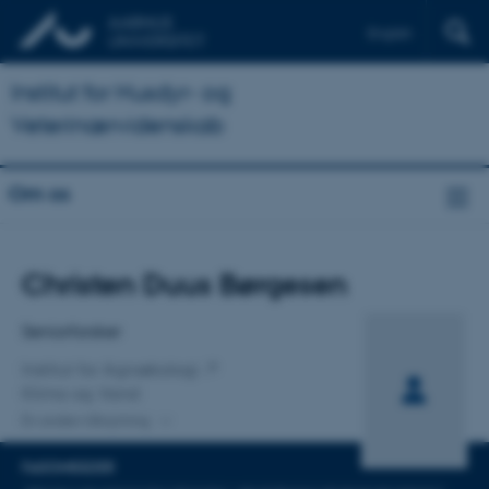
English
Institut for Husdyr- og
Veterinærvidenskab
Om os
Titel
Christen Duus Børgesen
Primær tilknytning
Seniorforsker
Institut for Agroøkologi
Klima og Vand
En anden tilknytning
FAGOMRÅDER