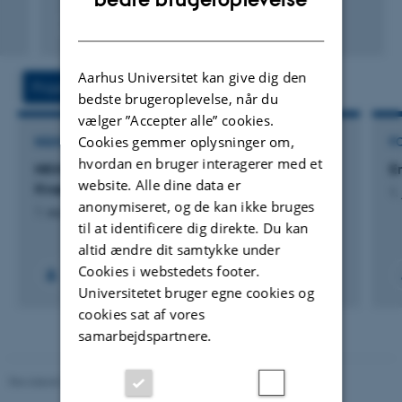
DANISH
Fagfællebedømt
Digital
version
Aarhus Universitet kan give dig den
vedhæftet
Projekter
Aktiviteter
bedste brugeroplevelse, når du
vælger ”Accepter alle” cookies.
Cookies gemmer oplysninger om,
RÅDGIVNINGSPROJEKT
F
hvordan en bruger interagerer med et
NKMv25: N-retentionskortlægning - National
E
website. Alle dine data er
Kvælstofmodel v2025
1.
anonymiseret, og de kan ikke bruges
1. sep. 2022
-
27. aug. 2025
til at identificere dig direkte. Du kan
altid ændre dit samtykke under
Cookies i webstedets footer.
+16
Universitetet bruger egne cookies og
cookies sat af vores
samarbejdspartnere.
Revideret 09.12.2023