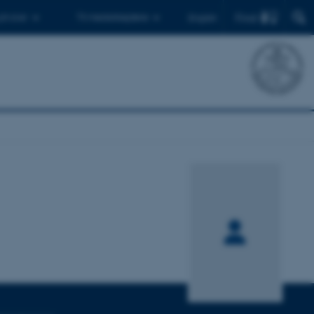
Find
 ph.d.er
Til medarbejdere
English