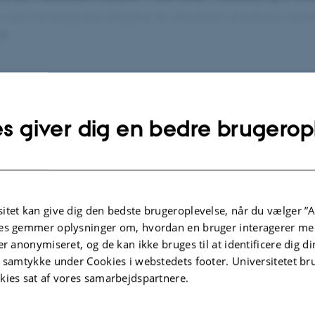
, som muliggør forudsigelse af udledning af enterisk metan
lgte publikationer
Flere
s giver dig en bedre brugerop
TIDSSKRIFTARTIKEL
om pigs-
Influence of fiber on ileal and total
ion,
tract digestibility of nutrients, the
itet kan give dig den bedste brugeroplevelse, når du vælger ”A
degradation of non-starch
es gemmer oplysninger om, hvordan en bruger interagerer med
polysaccharides, and enteric
er anonymiseret, og de kan ikke bruges til at identificere dig d
methane production in growing pigs
t samtykke under Cookies i webstedets footer. Universitetet br
and gestating sows
kies sat af vores samarbejdspartnere.
Sattarova, E. +4.
Animal Feed Science and Technology