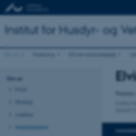
Institut for Husdyr- og 
Om os
Forskning
Erhvervssamarbejde
Ud
Elv
Titel
Om os
Primær 
Profil
Postdoc,
Strategi
Institut
ANIVET 
Ledelse
Medarbejdere
FAGOMRÅ