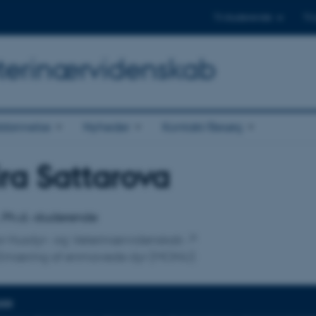
Til studerende
Til
Veterinærvidenskab
dannelse
Nyheder
Kontakt/Besøg
ira Sattarova
tilknytning
 Ph.d.-studerende
 for Husdyr- og Veterinærvidenskab
Ernæring af enmavede dyr (MONU)
DER