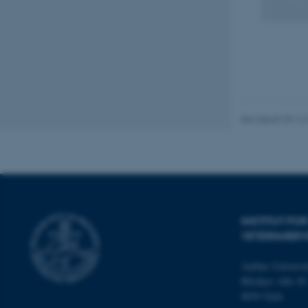
be_typo_user
fe_typo_user
Revideret 09.12
ASP.NET_SessionId
INSTITUT FO
JSESSIONID
VETERINÆRV
Aarhus Universit
ARRAffinity
Blichers Alle 20
8830 Tjele