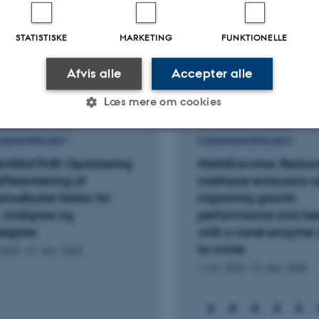
Fagfællebedømt
STATISTISKE
MARKETING
FUNKTIONELLE
Digital
version
vedhæftet
Afvis alle
Accepter alle
ter
Aktiviteter
Læs mere om cookies
KNINGSPROJEKT
FORSKNINGSPROJEKT
Statistiske
Marketing
Funktionelle
ANFAKTOR: Opdatering
MethEnzwine: Reduc
fferentiering af
methane emissions 
nudbytte faktor for
improving growth
, smågrise og
performance and hea
es hjælper med at gøre hjemmesiden brugbar ved at aktiv
tegrise
with a novel enzyme 
nktioner som navigation mm. Hjemmesiden kan ikke funge
to swine
 2025
-
31. dec. 2025
1. jan. 2022
-
31. dec. 2026
Udbyder / Domæne
Udløb
Beskrivelse