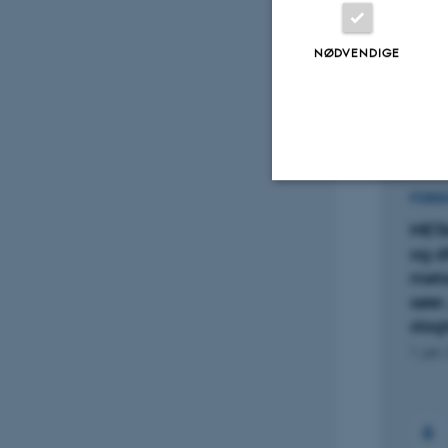
NØDVENDIGE
Digital
version
vedhæftet
Projek
FORS
Nødvendige
MET
og di
meta
søer
Nødvendige cooki
slag
grundlæggende fu
cookies.
1. jan.
Navn