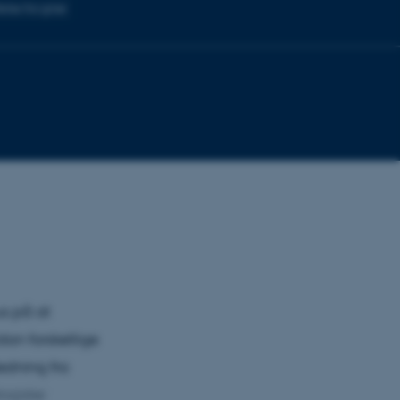
else fra grise
us på at
dan forskellige
edning fra
logiske