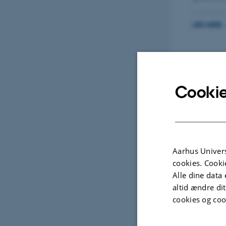
systemer
LÆS MERE
Udva
Cookie
Enteric methane emission fr
fudskillelse fra
affecting factors, quantificat
al for
and prediction
Aarhus Univers
5/2026
Sattarova, E.
cookies. Cooki
Aarhus Universitet
Alle dine data 
2025-2026
altid ændre di
cookies og coo