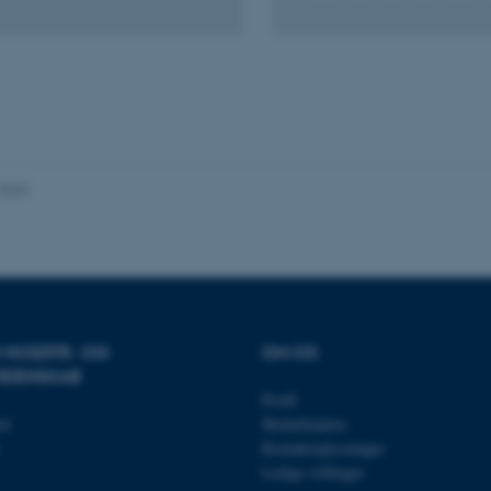
30
Denne cookie sættes af
TYPO3 Association
minutter
TYPO3, og bruges til at 
.au.dk
session, når en backend-
TYPO3 eller Frontend.
30
Dette cookienavn er fo
Typo3 Association
minutter
webindholdsstyringssyst
.au.dk
som en brugersessionside
muligt at gemme bruger
tilfælde er det muligvis
kan indstilles ved defau
.2023
dette kan forhindres af 
de fleste tilfælde er det in
ødelagt i slutningen af 
indeholder en tilfældig id
specifikke brugerdata.
Session
Denne cookie er en purp
Microsoft Corporation
cookie, der bruges af hj
.au.dk
i Microsoft .net- teknolo
til at opretholde en an
R HUSDYR- OG
OM OS
Session
Generel formål platform 
Oracle Corporation
IDENSKAB
websteder skrevet i JSP. 
.au.dk
opretholde en anonym br
Profil
et
Medarbejdere
Session
This cookie is set by w
Microsoft Corporation
Azure cloud platform. It 
.mitstudie.au.dk
Kontaktoplysninger
to make sure the visitor
to the same server in an
Ledige stillinger