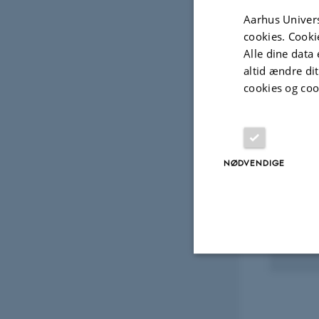
Fagf
Aarhus Univers
cookies. Cooki
Alle dine data 
Projek
altid ændre di
cookies og coo
FORSKNINGSPROJEKT
FORSK
ACROSS: Cross Species-
Narh
center
grå 
NØDVENDIGE
1. jan. 2016
-
31. dec. 2016
1. nov.
Nødvendige