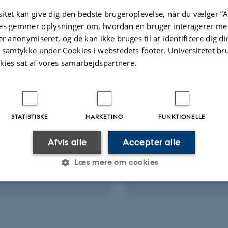
Fagfællebedømt
ællebedømt
itet kan give dig den bedste brugeroplevelse, når du vælger ”A
Di
ve
es gemmer oplysninger om, hvordan en bruger interagerer med
v
er anonymiseret, og de kan ikke bruges til at identificere dig d
ter
Aktiviteter
t samtykke under Cookies i webstedets footer. Universitetet br
kies sat af vores samarbejdspartnere.
NINGSPROJEKT
FORSKNINGSPROJEKT
val som modeldyr for
Udvikling af ny proced
stær
evaluering af om pest
STATISTISKE
MARKETING
FUNKTIONELLE
skader sædkvalitete
 2015
-
31. okt. 2016
Afvis alle
Accepter alle
1. jan. 2015
-
31. dec. 2017
Læs mere om cookies
Statistiske
Marketing
Funktionelle