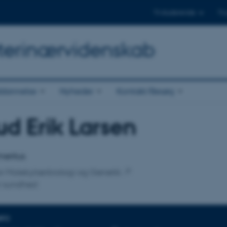
Til studerende
Til
Veterinærvidenskab
dannelse
Nyheder
Kontakt/Besøg
d Erik Larsen
tilknytning
meritus
 for Molekylærbiologi og Genetik
r sundhed
NFO