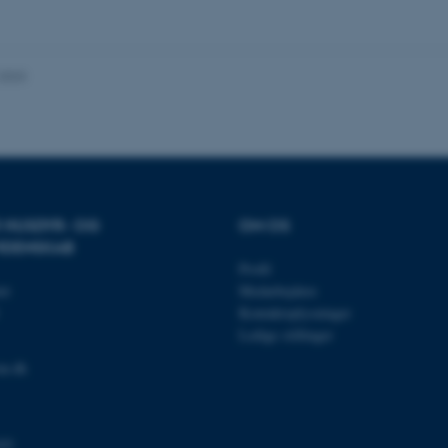
es hjælper med at gøre hjemmesiden brugbar ved at aktiv
nktioner som navigation mm. Hjemmesiden kan ikke funge
.2023
Udbyder / Domæne
Udløb
Beskrivelse
30
Denne cookie sættes af
TYPO3 Association
minutter
TYPO3, og bruges til at 
.au.dk
session, når en backend-
R HUSDYR- OG
OM OS
TYPO3 eller Frontend.
IDENSKAB
30
Dette cookienavn er fo
Typo3 Association
Profil
minutter
webindholdsstyringssyst
.au.dk
et
Medarbejdere
som en brugersessionside
muligt at gemme bruger
Kontaktoplysninger
tilfælde er det muligvis
Ledige stillinger
kan indstilles ved defau
dette kan forhindres af 
de fleste tilfælde er det in
au.dk
ødelagt i slutningen af 
indeholder en tilfældig id
specifikke brugerdata.
Session
Denne cookie er en purp
Microsoft Corporation
03
cookie, der bruges af hj