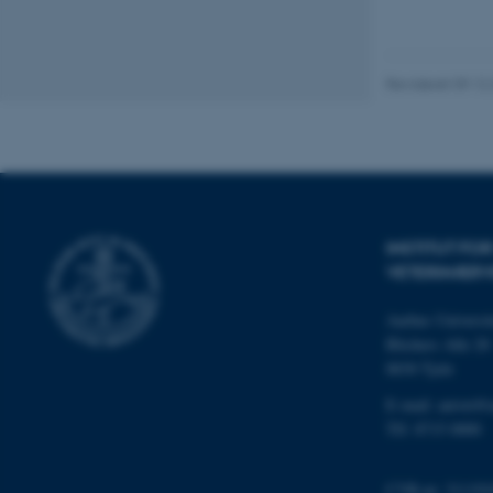
Nødvendige cooki
grundlæggende fu
Revideret 09.12
cookies.
Navn
be_typo_user
INSTITUT FO
VETERINÆRV
fe_typo_user
Aarhus Universit
Blichers Alle 20
8830 Tjele
E-mail: anivet@
Tlf: 8715 0000
ASP.NET_SessionId
CVR-nr: 311191