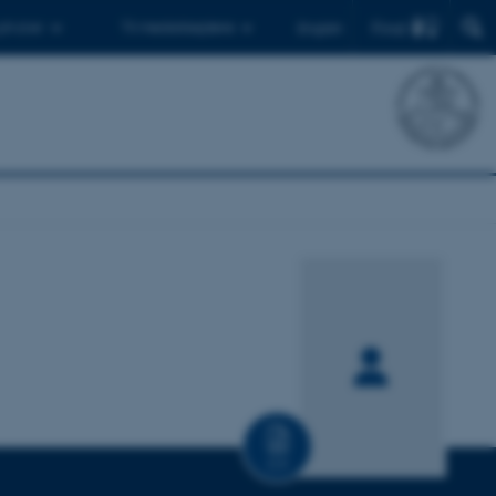
Find
 ph.d.er
Til medarbejdere
English
CV