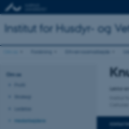
Institut for Husdyr- og 
Om os
Forskning
Erhvervssamarbejde
Ud
Knu
Titel
Om os
Primær 
Profil
Lektor e
Strategi
Institut
Cellulæ
Ledelse
Medarbejdere
KONTAKTI