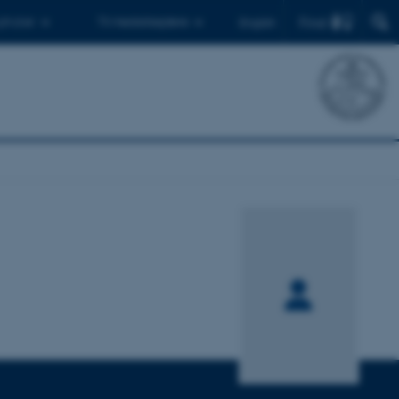
Find
 ph.d.er
Til medarbejdere
English