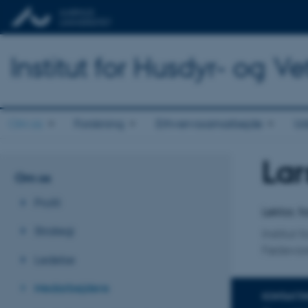
Institut for Husdyr- og 
Om os
Forskning
Erhvervssamarbejde
Ud
Lar
Titel
Om os
Primær 
Profil
Lektor, 
Strategi
Institut 
Fødevar
Ledelse
Medarbejdere
KONTAKTI