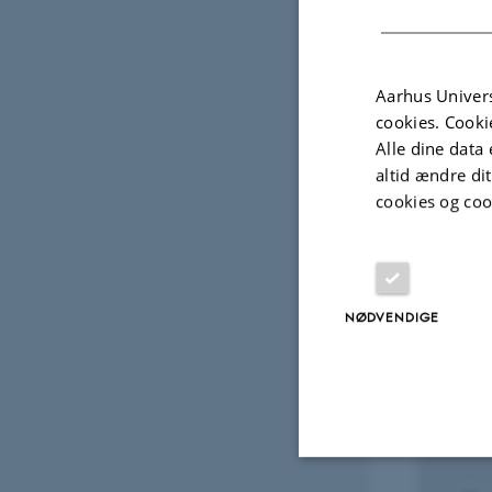
Fagfællebedømt
Digital
Aarhus Univers
version
cookies. Cooki
vedhæftet
Alle dine data 
Projek
altid ændre di
cookies og coo
FORS
DIet
chai
NØDVENDIGE
carD
(DI
1. jan.