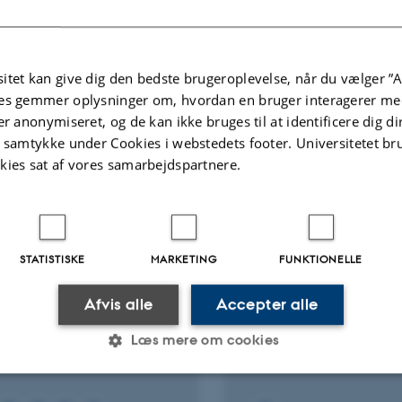
itet kan give dig den bedste brugeroplevelse, når du vælger ”A
es gemmer oplysninger om, hvordan en bruger interagerer med
er anonymiseret, og de kan ikke bruges til at identificere dig d
Flere
ter
Aktiviteter
t samtykke under Cookies i webstedets footer. Universitetet br
kies sat af vores samarbejdspartnere.
KNINGSPROJEKT
FORSKNINGSPROJEKT
Ary Modulation of Odd
Bæredygtige fedtkilde
N fatty acids and
reduktion af metan f
STATISTISKE
MARKETING
FUNKTIONELLE
iometabolic health
malkekøer, deres påv
AMOND)
af mælkekvaliteten 
Afvis alle
Accepter alle
samspil med foderadd
 2027
-
31. dec. 2029
KLIMAFEDT
Læs mere om cookies
1. aug. 2025
-
31. mar. 2029