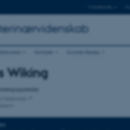
Til studerende
Til
Veterinærvidenskab
dannelse
Nyheder
Kontakt/Besøg
s Wiking
tilknytning
forskergruppeleder
for Fødevarer
ekemi
NFO