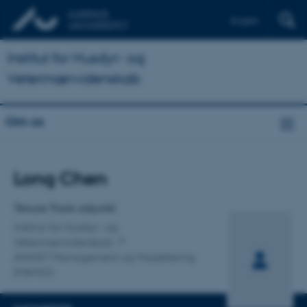
English
Institut for Husdyr- og
Veterinærvidenskab
Om os
Titel
Long Chen
Primær tilknytning
Tenure Track adjunkt
Institut for Husdyr- og
Veterinærvidenskab
ANIVET Management og Modellering
(MAMO)