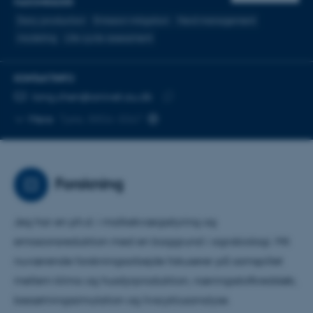
FAGOMRÅDER
Dairy production
Emission mitgation
Herd management
modeling
Life cycle assessment
KONTAKTINFO
MAILADRESSE
long.chen@anivet.au.dk
Kopier
Mere
Tjele, 8856-3067
mailadresse
Forskning
Jeg har en ph.d. i malkekvægsstyring og
emissionsreduktion med en baggrund i agrobiologi. Mit
nuværende forskningsarbejde fokuserer på samspillet
mellem klima og husdyrproduktion, næringsstofkredsløb,
besætningssimulation og livscyklusanalyse.