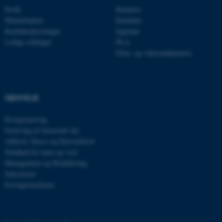
Profil
Bachelor
be_typo_user
TYPO3 Association
.au.dk
Medarbejdere
Kandidat
Kontaktoplysninger
Ingeniør
Ledige stillinger
Ph.d.
Efter- og videreuddannelse
fe_typo_user
Typo3 Association
.au.dk
GENVEJE
Kvægernæring
Ernæring af énmavede dyr
Adfærd, Stress og Dyrevelfærd
Sundhed for tarm og vært
Management og Modellering
Sekretariat
Forsøgsfaciliteter
ASP.NET_SessionId
Microsoft Corporation
.au.dk