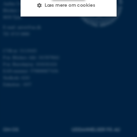
Aarhus Universitet
Læs mere om cookies
Blichers Alle 20
8830 Tjele
E-mail: anivet@au.dk
Nødvendige
Statistiske
Marketing
Tlf: 8715 0000
Funktionelle
Uklassificerede
CVR-nr: 31119103
P-nr. Blichers Allé: 1015079041
P-nr. Burrehøjvej: 1018181424
Nødvendige cookies hjælper
EAN-nummer: 5798000877436
med at gøre hjemmesiden
Stedkode: 6241
brugbar ved at aktivere nogle
Enhedsnr.: 1037
grundlæggende funktioner
som navigation mm.
Hjemmesiden kan ikke
fungerer uden disse cookies.
OM OS
UDDANNELSER PÅ AU
Navn
Udbyder / Domæne