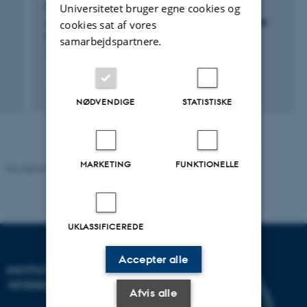
Udvikling af model for kvægbesætningens
Universitetet bruger egne cookies og
udledning af enterisk metan under forskellige
cookies sat af vores
management strategier
samarbejdspartnere.
1. jul. 2021
-
31. dec. 2024
+3
NØDVENDIGE
STATISTISKE
MARKETING
FUNKTIONELLE
Revideret 09.12.2023
UKLASSIFICEREDE
Accepter alle
INSTITUT FOR HUSDYR- OG
VETERINÆRVIDENSKAB
Afvis alle