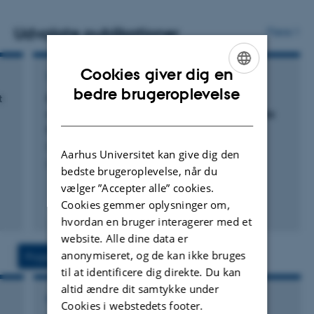
Udvalgte publikationer
Flere
Cookies giver dig en
TIDSSKRIFTARTIKEL
ENGLISH
bedre brugeroplevelse
t
Rapid evolutionary adaptation to diet
DANISH
composition in the black soldier fly (Hermetia
illucens)
Gligorescu, A. +5.
Aarhus Universitet kan give dig den
Insects
bedste brugeroplevelse, når du
vælger ”Accepter alle” cookies.
Cookies gemmer oplysninger om,
Fagfællebedømt
hvordan en bruger interagerer med et
Digital
version
website. Alle dine data er
vedhæftet
anonymiseret, og de kan ikke bruges
Projekter
Aktiviteter
til at identificere dig direkte. Du kan
altid ændre dit samtykke under
FORSKNINGSPROJEKT
Cookies i webstedets footer.