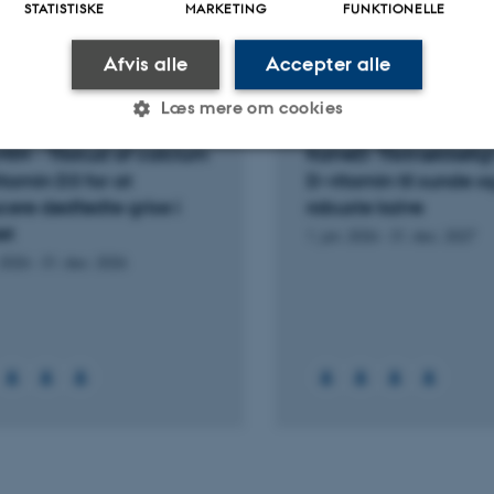
STATISTISKE
MARKETING
FUNKTIONELLE
Flere
ter
Aktiviteter
Afvis alle
Accepter alle
Læs mere om cookies
KNINGSPROJEKT
FORSKNINGSPROJEKT
IN - Tilskud af calcium
KalveD: Tilstrækkeli
itamin D3 for at
D-vitamin til sunde o
Statistiske
Marketing
Funktionelle
cere dødfødte grise i
robuste kalve
et
1. jan. 2026
-
31. dec. 2027
 2026
-
31. dec. 2026
es hjælper med at gøre hjemmesiden brugbar ved at aktiv
nktioner som navigation mm. Hjemmesiden kan ikke funge
Udbyder / Domæne
Udløb
Beskrivelse
30
Denne cookie sættes af
TYPO3 Association
minutter
TYPO3, og bruges til at 
.au.dk