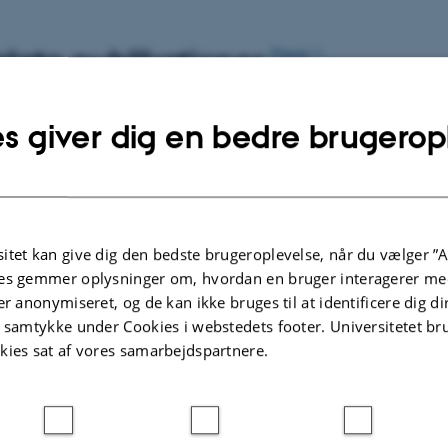
øvtyggere og enmavede.
lgte publikationer
Flere
gen fokuserer på dyrenes ernæring, men omfatter også ef
hed, kvaliteten af ​​animalske produkter og cirkularitet af
s giver dig en bedre brugerop
KONFERENCEABSTRAKT
ourcestrømme. Søren Krogh Jensen har endvidere den nø
Duodenal supply and small-
efined
ke ekspertise og råder over gode laboratoriefaciliteter, og 
intestinal digestibility of amino acids
feed
for instituttets satsning på bioøkonomi og bioraffinering a
from pulp silage fed to lactating
dairy cows
og sidder i styregruppen for Center for Cirkulær Bioøkonom
itet kan give dig den bedste brugeroplevelse, når du vælger ”A
Räisänen, S. +3.
sis
es gemmer oplysninger om, hvordan en bruger interagerer med
er anonymiseret, og de kan ikke bruges til at identificere dig d
t samtykke under Cookies i webstedets footer. Universitetet br
kies sat af vores samarbejdspartnere.
Fagfællebedømt