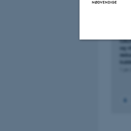
vedhæftet
NØDVENDIGE
Projek
FORS
CALM
og v
Nødvendige
redu
kuld
1. jan.
Nødvendige cooki
grundlæggende fu
cookies.
Navn
be_typo_user