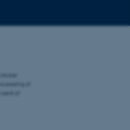
cirkulær
rocessering af
 værdi af
ofomsætning,
e i mælk hos