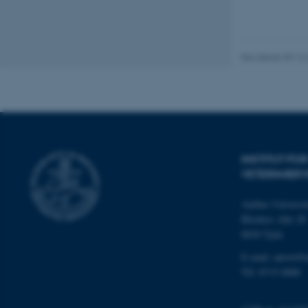
fe_typo_user
Revideret 09.12
ASP.NET_SessionId
INSTITUT FO
VETERINÆRV
JSESSIONID
Aarhus Universit
Blichers Alle 20
8830 Tjele
ARRAffinity
E-mail: anivet@
Tlf: 8715 0000
esctx