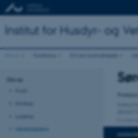
Institut for Husdyr- og 
Om os
Forskning
Erhvervssamarbejde
Ud
Sø
Titel
Om os
Primær 
Profil
Professo
Strategi
Institut
ANIVET 
Ledelse
En anden ti
Medarbejdere
KONTAKTI