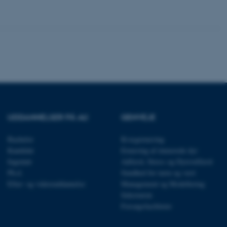
bruger er logget ind i
rbundet med Typo3-
emet. Det bruges generelt
ntifikator for at gøre det
præferencer, men i mange
 ikke nødvendigt, da det
lt af platformen, skønt
webstedsadministratorer. I
dstillet til at blive
en browsersession. Det
entifikator i stedet for
ose platform session
emmesider, som er skrevet
UDDANNELSER PÅ AU
GENVEJE
gi. Den bruges af serveren
onym brugersession.
Bachelor
Kvægernæring
session cookie, brugt af
Kandidat
Ernæring af énmavede dyr
Bruges normalt til at
ugersession af serveren.
Ingeniør
Adfærd, Stress og Dyrevelfærd
Ph.d.
Sundhed for tarm og vært
ebsites run on the Windows
is used for load balancing
Efter- og videreuddannelse
Management og Modellering
 page requests are routed
y browsing session.
Sekretariat
Forsøgsfaciliteter
crosoft to securely verify