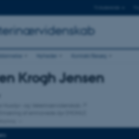
Til studerende
Til
Veterinærvidenskab
dannelse
Nyheder
Kontakt/Besøg
ren Krogh Jensen
tilknytning
r
 for Husdyr- og Veterinærvidenskab
Ernæring af enmavede dyr (MONU)
lknytning
NFO