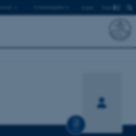
Find
 ph.d.er
Til medarbejdere
English
CV