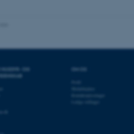
session, når en backend-
TYPO3 eller Frontend.
30
Dette cookienavn er fo
Typo3 Association
minutter
webindholdsstyringssyst
.au.dk
som en brugersessionside
.2023
muligt at gemme bruger
tilfælde er det muligvis
kan indstilles ved defau
dette kan forhindres af 
de fleste tilfælde er det in
ødelagt i slutningen af 
indeholder en tilfældig id
specifikke brugerdata.
Session
Denne cookie er en purp
Microsoft Corporation
cookie, der bruges af hj
.au.dk
R HUSDYR- OG
OM OS
i Microsoft .net- teknolo
IDENSKAB
til at opretholde en an
Profil
Session
Generel formål platform 
Oracle Corporation
et
Medarbejdere
websteder skrevet i JSP. 
.au.dk
opretholde en anonym br
Kontaktoplysninger
Ledige stillinger
Session
This cookie is set by w
Microsoft Corporation
Azure cloud platform. It 
.mitstudie.au.dk
to make sure the visitor
au.dk
to the same server in an
Session
This cookie is used by Mi
Microsoft Corporation
your login information
.login.microsoftonline.com