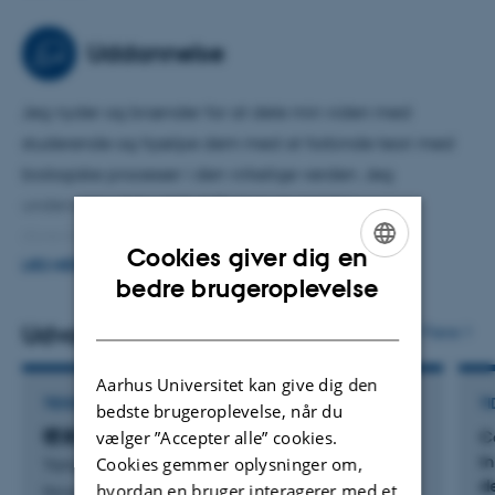
cellulær mælkeproduktion, herunder cellekilder,
dyrkningsmedier, bæredygtige mediealternativer,
Uddannelse
ekstracellulær matrix til 3D-cellekultur og skalerbare
cellekultursystemer. Ved at udvikle disse områder håber
Jeg nyder og brænder for at dele min viden med
jeg at opnå en dybere forståelse af laktogenese og
studerende og hjælpe dem med at forbinde teori med
udvikle innovative metoder til mælkeproduktion.
biologiske processer i den virkelige verden. Jeg
underviser i dele af Cell Biology-kurset for
dyrevidenskabs- og veterinærstuderende på
Cookies giver dig en
bachelorniveau og holder forelæsninger i
LÆS MERE
ENGLISH
bedre brugeroplevelse
kandidatkurset Future Animal-Based Food. Derudover er
DANISH
jeg medvejleder for kandidat- og ph.d.-studerende
Udvalgte publikationer
Flere
inden for cellebiologi og landbrug.
Aarhus Universitet kan give dig den
TIDSSKRIFTARTIKEL
TI
bedste brugeroplevelse, når du
vælger ”Accepter alle” cookies.
喷淋方向与频率对奶牛热应激缓解效率的影响
C
i
Cookies gemmer oplysninger om,
Yang, R. +5.
d
hvordan en bruger interagerer med et
Nongye Gongcheng Xuebao/Transactions of the Chinese