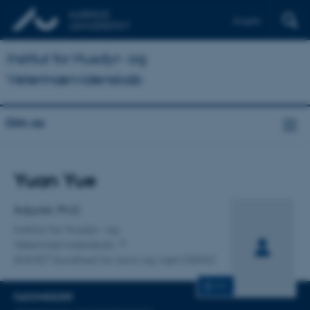
English
Institut for Husdyr- og
Veterinærvidenskab
Om os
Titel
Yuan Yue
Primær tilknytning
Adjunkt, Ph.D.
Institut for Husdyr- og
Veterinærvidenskab
ANIVET Sundhed for tarm og vært (GHH)
CV
FAGOMRÅDER