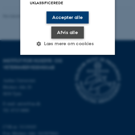
UKLASSIFICEREDE
Revideret 09.12.2023
Accepter alle
Afvis alle
Læs mere om cookies
INSTITUT FOR HUSDYR- OG
Nødvendige
Statistiske
Marketing
VETERINÆRVIDENSKAB
Funktionelle
Uklassificerede
Aarhus Universitet
Blichers Alle 20
8830 Tjele
Nødvendige cookies hjælper
E-mail: anivet@au.dk
med at gøre hjemmesiden
Tlf: 8715 0000
brugbar ved at aktivere nogle
grundlæggende funktioner
CVR-nr: 31119103
som navigation mm.
P-nr. Blichers Allé: 1015079041