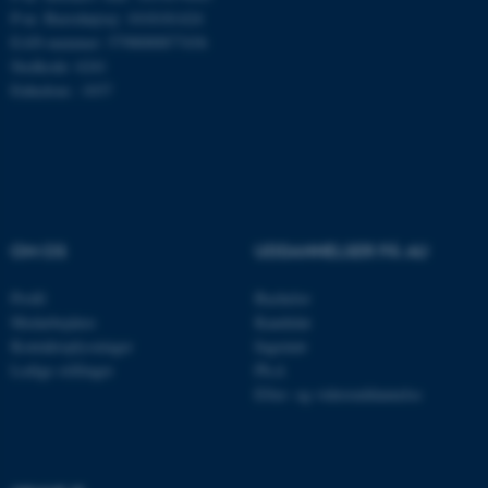
Hjemmesiden kan ikke
P-nr. Burrehøjvej: 1018181424
fungerer uden disse cookies.
EAN-nummer: 5798000877436
Stedkode: 6241
Enhedsnr.: 1037
Navn
Udbyder / Domæne
be_typo_user
TYPO3 Association
.au.dk
OM OS
UDDANNELSER PÅ AU
fe_typo_user
Typo3 Association
.au.dk
Profil
Bachelor
Medarbejdere
Kandidat
Kontaktoplysninger
Ingeniør
Ledige stillinger
Ph.d.
Efter- og videreuddannelse