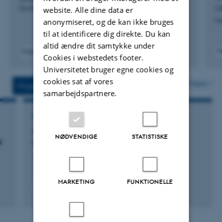
Ch
Society of Agricultural Engineering
website. Alle dine data er
anonymiseret, og de kan ikke bruges
Fo
til at identificere dig direkte. Du kan
altid ændre dit samtykke under
Fagfællebedømt
F
Cookies i webstedets footer.
Digital
Universitetet bruger egne cookies og
version
vedhæftet
cookies sat af vores
Flere
Projekter
Aktiviteter
samarbejdspartnere.
FORSKNINGSPROJEKT
Influence of vitamin D and antimicrobials in
NØDVENDIGE
STATISTISKE
i
relation to the control of bovine mastitis
1. sep. 2013
-
1. sep. 2016
MARKETING
FUNKTIONELLE