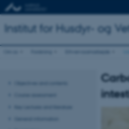
Institut for Husdyr- og 
Om os
Forskning
Erhvervssamarbejde
Ud
Carbo
Objectives and contents
intes
Course assessment
Key Lectures and literature
General information