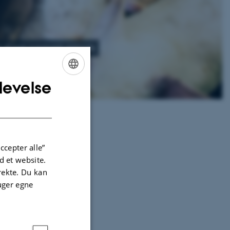
h of non-ruminant animals
levelse
ENGLISH
DANISH
ccepter alle”
 et website.
irekte. Du kan
uger egne