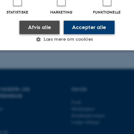
STATISTISKE
MARKETING
FUNKTIONELLE
Afvis alle
Accepter alle
Læs mere om cookies
.2026
-
Mette Graves Madsen
Statistiske
Marketing
Funktionelle
es hjælper med at gøre hjemmesiden brugbar ved at aktiv
R HUSDYR- OG
OM OS
nktioner som navigation mm. Hjemmesiden kan ikke funge
IDENSKAB
Profil
et
Medarbejdere
Kontaktoplysninger
Ledige stillinger
Udbyder / Domæne
Udløb
Beskrivelse
au.dk