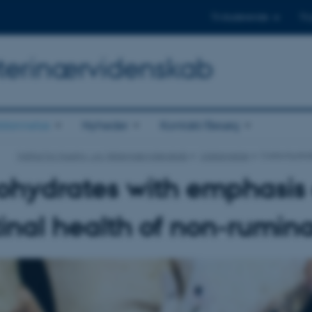
Til studerende
Til
Veterinærvidenskab
dannelse
Nyheder
Kontakt/Besøg
Institut for Husdyr- og Veterinærvidenskab
Uddannelse
Carbohydrate
hydrates with emphasis 
tinal health of non-rumin