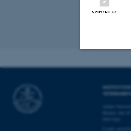
NØDVENDIGE
Revideret 11.03
Nødvendige
Nødvendige cooki
INSTITUT FO
grundlæggende fu
VETERINÆRV
cookies.
Aarhus Universit
Blichers Alle 20
8830 Tjele
Navn
E-mail: anivet@