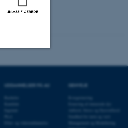
UKLASSIFICEREDE
Uklassificerede
ere nogle
UDDANNELSER PÅ AU
GENVEJE
rer uden disse
Bachelor
Kvægernæring
Kandidat
Ernæring af énmavede dyr
Ingeniør
Adfærd, Stress og Dyrevelfærd
Ph.d.
Sundhed for tarm og vært
Efter- og videreuddannelse
Management og Modellering