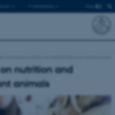
Find
 ph.d.er
Til medarbejdere
s with emphasis on nutrition and intestinal health of non-ruminant animals
on nutrition and
ant animals