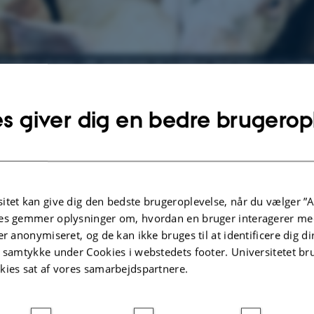
 Carbohydrates with emphasis on nutrition and intestinal healt
ust 2026
s giver dig en bedre brugerop
questions, please contact
Elisabeth Chasse
OTE
itet kan give dig den bedste brugeroplevelse, når du vælger ”A
stration is
09. august 2026
es gemmer oplysninger om, hvordan en bruger interagerer med
er anonymiseret, og de kan ikke bruges til at identificere dig d
t samtykke under Cookies i webstedets footer. Universitetet br
kies sat af vores samarbejdspartnere.
ty, AU-Viborg
, 8830 Tjele