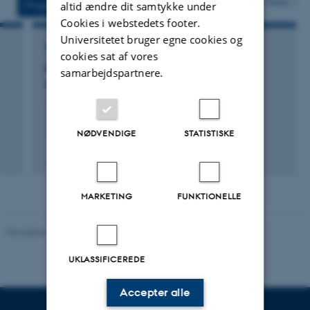
Flere
Projekter
Aktiviteter
altid ændre dit samtykke under
Cookies i webstedets footer.
Universitetet bruger egne cookies og
FORSKNINGSPROJEKT
cookies sat af vores
Krav til indvendig højde ved transport af
samarbejdspartnere.
smågrise
19. maj 2020
-
5. jul. 2022
NØDVENDIGE
STATISTISKE
+4
MARKETING
FUNKTIONELLE
Revideret 09.12.2023
UKLASSIFICEREDE
Accepter alle