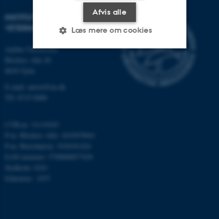
Afvis alle
INSTITUT FOR HUSDYR- OG
VETERINÆRVIDENSKAB
Læs mere om cookies
Aarhus Universitet
Blichers Alle 20
Nødvendige
Statistiske
Marketing
8830 Tjele
Funktionelle
Uklassificerede
E-mail: anivet@au.dk
Tlf: 8715 0000
CVR-nr: 31119103
Nødvendige cookies hjælper
P-nr. Blichers Allé: 1015079041
med at gøre hjemmesiden
P-nr. Burrehøjvej: 1018181424
brugbar ved at aktivere nogle
EAN-nummer: 5798000877436
grundlæggende funktioner
Stedkode: 6241
som navigation mm.
Enhedsnr.: 1037
Hjemmesiden kan ikke
fungerer uden disse cookies.