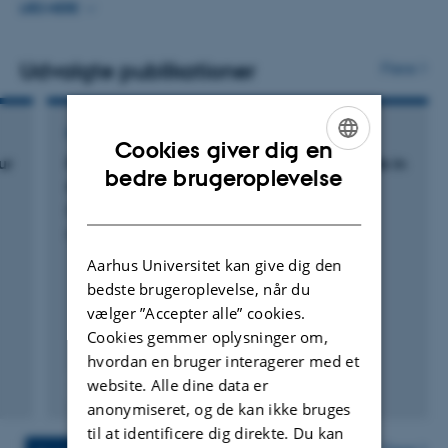
LÆS MERE
Jeg har bl.a. forsket i årsager til pattegrisdødelighed, i
tarm-hjerne-aksens betydning for halebid,
Udvalgte publikationer
Flere
velfærdsudfordringer hos udsættersøer under transport
og foderstrategier til patte- og smågrise.
KONFERENCEBIDRAG I PROCEEDINGS
Cookies giver dig en
ur
Pig behaviour during transit – welfare hazards in
ENGLISH
bedre brugeroplevelse
assembly centres
DANISH
Kobek-Kjeldager, C. +5.
Proceedings of the 58th CONGRESS OF THE ISAE
Aarhus Universitet kan give dig den
bedste brugeroplevelse, når du
vælger ”Accepter alle” cookies.
Cookies gemmer oplysninger om,
hvordan en bruger interagerer med et
website. Alle dine data er
Fagfællebedømt
Digital
anonymiseret, og de kan ikke bruges
version
til at identificere dig direkte. Du kan
vedhæftet