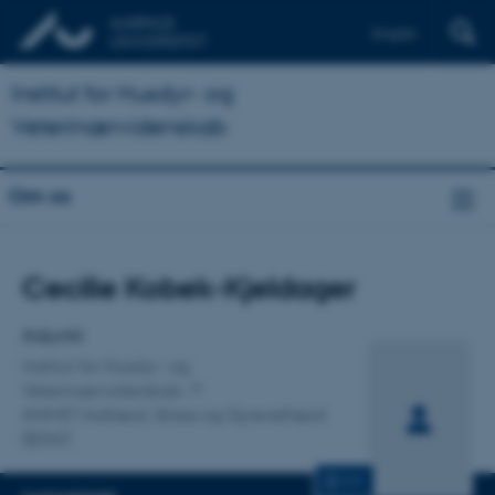
English
Institut for Husdyr- og
Veterinærvidenskab
Om os
Titel
Cecilie Kobek-Kjeldager
Primær tilknytning
Adjunkt
Institut for Husdyr- og
Veterinærvidenskab
ANIVET Adfærd, Stress og Dyrevelfærd
(BSW)
CV