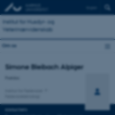
English
Institut for Husdyr- og
Veterinærvidenskab
Om os
Titel
Simone Bleibach Alpiger
Primær tilknytning
Postdoc
Institut for Fødevarer
Fødevareteknologi
KONTAKTINFO