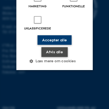
MARKETING
FUNKTIONELLE
Aarhus Universitet
Blichers Alle 20
8830 Tjele
E-mail: anivet@au.dk
UKLASSIFICEREDE
Tlf: 8715 0000
Accepter alle
CVR-nr: 31119103
P-nr. Blichers Allé: 1015079041
Afvis alle
P-nr. Burrehøjvej: 1018181424
Læs mere om cookies
EAN-nummer: 5798000877436
Stedkode: 6241
Enhedsnr.: 1037
Nødvendige
Statistiske
Marketing
Funktionelle
Uklassificerede
OM OS
UDDANNELSER PÅ AU