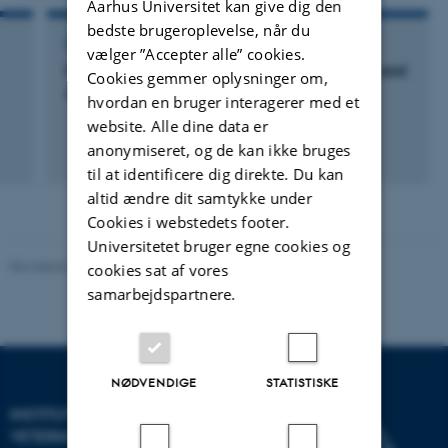
Aarhus Universitet kan give dig den
bedste brugeroplevelse, når du
FOREDRAG OG MUNDTLIGE BIDRAG
vælger ”Accepter alle” cookies.
Membrane filtration of plant protein isolates and
Cookies gemmer oplysninger om,
concentrates, peculiarity and opportunities
hvordan en bruger interagerer med et
website. Alle dine data er
anonymiseret, og de kan ikke bruges
til at identificere dig direkte. Du kan
altid ændre dit samtykke under
Cookies i webstedets footer.
Universitetet bruger egne cookies og
Revideret 09.12.2023
cookies sat af vores
samarbejdspartnere.
NØDVENDIGE
STATISTISKE
INSTITUT FOR HUSDYR- OG
VETERINÆRVIDENSKAB