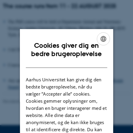
The course runs from 11 - 22 AUGUST 2025
The PhD course will be held at Department Animal and Veterinary
Sciences, Aarhus University, AU Viborg, Blichers Allé 20, DK-8830
Tjele, Denmark
Cookies giver dig en
5 ECTS
ENGLISH
bedre brugeroplevelse
DANISH
Course responsible is Senior scientist
Ole Hø
jb
erg
Aarhus Universitet kan give dig den
Any questions should be addressed to
Ole Højberg
or
Emma Bonde
bedste brugeroplevelse, når du
Stanek
vælger ”Accepter alle” cookies.
Cookies gemmer oplysninger om,
Revideret 13.05.2025
-
Mette Graves Madsen
hvordan en bruger interagerer med et
website. Alle dine data er
anonymiseret, og de kan ikke bruges
til at identificere dig direkte. Du kan