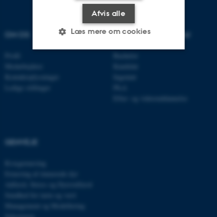
Afvis alle
Læs mere om cookies
OM OS
UDDANNELSER PÅ AU
Profil
Bachelor
Medarbejdere
Kandidat
Nødvendige
Statistiske
Marketing
Kontaktoplysninger
Ingeniør
Funktionelle
Uklassificerede
Ledige stillinger
Ph.d.
Efter- og videreuddannelse
Nødvendige cookies hjælper
med at gøre hjemmesiden
GENVEJE
brugbar ved at aktivere nogle
grundlæggende funktioner
Kvægernæring
som navigation mm.
Ernæring af énmavede dyr
Adfærd, Stress og Dyrevelfærd
Hjemmesiden kan ikke
Sundhed for tarm og vært
fungerer uden disse cookies.
Management og Modellering
Sekretariat