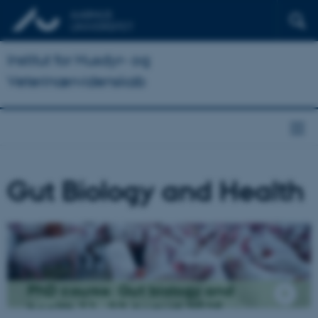
Institut for Husdyr- og
Veterinærvidenskab
Gut Biology and Health
PhD course: Gut biology and
health 11- 22 August 2025