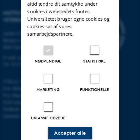
altid ændre dit samtykke under
Cookies i webstedets footer.
INSTITUT FOR HUSDYR- OG
Universitetet bruger egne cookies og
VETERINÆRVIDENSKAB
cookies sat af vores
Aarhus Universitet
samarbejdspartnere.
Blichers Alle 20
8830 Tjele
E-mail: anivet@au.dk
NØDVENDIGE
STATISTISKE
Tlf: 8715 0000
CVR-nr: 31119103
P-nr. Blichers Allé: 1015079041
MARKETING
FUNKTIONELLE
P-nr. Burrehøjvej: 1018181424
EAN-nummer: 5798000877436
Stedkode: 6241
Enhedsnr.: 1037
UKLASSIFICEREDE
Accepter alle