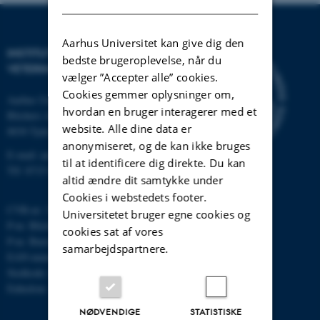
Aarhus Universitet kan give dig den
INSTITUT FOR HUSDYR- OG
bedste brugeroplevelse, når du
VETERINÆRVIDENSKAB
vælger ”Accepter alle” cookies.
Cookies gemmer oplysninger om,
Aarhus Universitet
hvordan en bruger interagerer med et
Blichers Alle 20
website. Alle dine data er
8830 Tjele
anonymiseret, og de kan ikke bruges
E-mail: anivet@au.dk
til at identificere dig direkte. Du kan
Tlf: 8715 0000
altid ændre dit samtykke under
Cookies i webstedets footer.
CVR-nr: 31119103
Universitetet bruger egne cookies og
P-nr. Blichers Allé: 1015079041
cookies sat af vores
P-nr. Burrehøjvej: 1018181424
samarbejdspartnere.
EAN-nummer: 5798000877436
Stedkode: 6241
Enhedsnr.: 1037
NØDVENDIGE
STATISTISKE