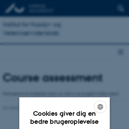
Institut for Husdyr- og
Veterinærvidenskab
Course assessment
Participation in residential course as well as an accepted written report
Revideret 15.04.2025
-
Mette Graves Madsen
Cookies giver dig en
ENGLISH
bedre brugeroplevelse
DANISH