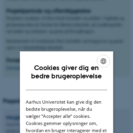
Projektperiode og offentliggørelse
Projektets resultater vil blive bredt formidlet via artikler i fagblade og
på hjemmesiden for Institut for Husdyrvidenskab, på LandbrugsInfo,
ved møder og seminarer, og gerne på KvægKongres.
Internationalt vil resultaterne blive formidlet ved kongresser og gerne
også i et videnskabeligt tidsskrift.
Forsøgsplan
Cookies giver dig en
Forsøgsplan 2021-22
ENGLISH
bedre brugeroplevelse
DANISH
Projektleder
Aarhus Universitet kan give dig den
bedste brugeroplevelse, når du
vælger ”Accepter alle” cookies.
Mogens
Vestergaard
Cookies gemmer oplysninger om,
Seniorforsker
hvordan en bruger interagerer med et
Institut for Husdyr- og Veterinærvidenskab - ANIVET