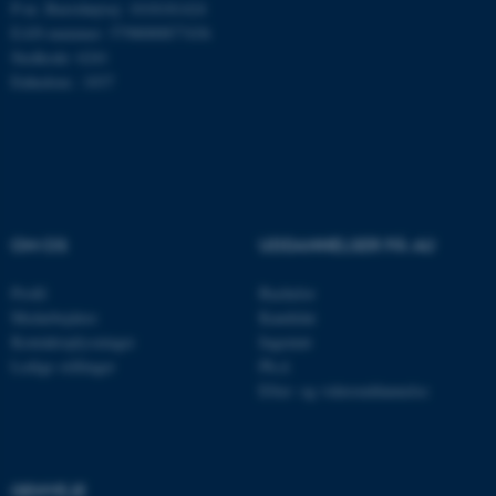
P-nr. Burrehøjvej: 1018181424
Hjemmesiden kan ikke
EAN-nummer: 5798000877436
fungerer uden disse cookies.
Stedkode: 6241
Enhedsnr.: 1037
Navn
Udbyder / Domæne
be_typo_user
TYPO3 Association
.au.dk
OM OS
UDDANNELSER PÅ AU
fe_typo_user
Typo3 Association
.au.dk
Profil
Bachelor
Medarbejdere
Kandidat
Kontaktoplysninger
Ingeniør
Ledige stillinger
Ph.d.
Efter- og videreuddannelse
GENVEJE