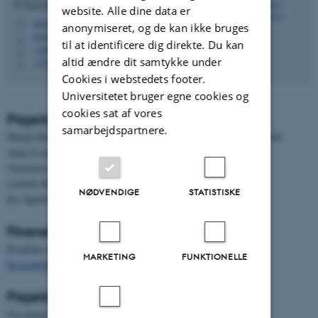
Kvægernæring (RUN)
website. Alle dine data er
mogens.vestergaard@anivet.au.dk
M
anonymiseret, og de kan ikke bruges
8841/C20, 3036
H
til at identificere dig direkte. Du kan
+4587157843
P
altid ændre dit samtykke under
+4523103774
P
Cookies i webstedets footer.
Universitetet bruger egne cookies og
cookies sat af vores
Projektdeltagere
samarbejdspartnere.
Margit Bak Jensen, Institut for Husdyr- og Veterinærvidenskab, AU
Anne-Louise Frydendahl Hellwing, Institut for Husdyr- og
Veterinærvidenskab, AU
Lisbeth Mogensen,
Institut for Agroøkologi
, AU
NØDVENDIGE
STATISTISKE
Per Spleth,
SEGES
Finansiering
Projektet er støttet af:
MARKETING
FUNKTIONELLE
Kvægafgiftsfonden
Projektperiode
Fra januar 2021 til december 2023.