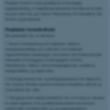
Projektets formål er at give grundlag for en bæredygtig
slagtekalvefodring, så slagtekalveproducenterne kan fodre på en måde,
der giver sund vom, god velfærd, billig fodring, lavt klimaaftryk, høj
tilvækst og god økonomi.
Projektets hovedindhold
Der gennemføres flg. tre aktiviteter:
1. Intensivt fodringsforsøg med slagtekalve, inklusive
metankammermålinger på to alderstrin, hvor traditionel
slagtekalvefodring sammenlignes med rationer med lokalproducerede
fodermidler til fastlæggelse af foderoptagelse, tilvækst,
foderudnyttelse, inklusiv stivelsesfordøjelighed mm, ædeadfærd,
metanproduktion, og slagtekvalitet.
2. Fastlægge kalvenes æde- og drøvtygningsmønster over døgnet bl.a.
vha. sensorer. Desuden registreres kalvenes hvileadfærd, aktivitet og
social adfærd vha. video.
3. Beregning af det samlede klimaaftryk vha. LCA-analyser. Desuden
en samlet opgørelse af de produktionsøkonomiske konsekvenser
vurderet både som Dansk Kalv og som ungtyreproduktion.