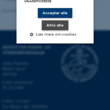
UKLASSIFICEREDE
Revideret 31.03.2025
-
Mette Graves Madsen
Accepter alle
Afvis alle
Læs mere om cookies
INSTITUT FOR HUSDYR- OG
VETERINÆRVIDENSKAB
Nødvendige
Statistiske
Marketing
Funktionelle
Uklassificerede
Aarhus Universitet
Blichers Alle 20
8830 Tjele
E-mail: anivet@au.dk
Nødvendige cookies hjælper
Tlf: 8715 0000
med at gøre hjemmesiden
brugbar ved at aktivere nogle
grundlæggende funktioner
CVR-nr: 31119103
som navigation mm.
P-nr. Blichers Allé: 1015079041