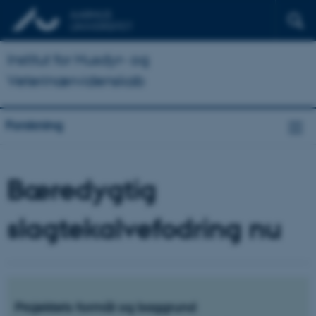
Institut for Husdyr- og
Veterinærvidenskab
Forskning
Bæredygtig
slagtekalvefodring nu
Projektets formål og baggrund