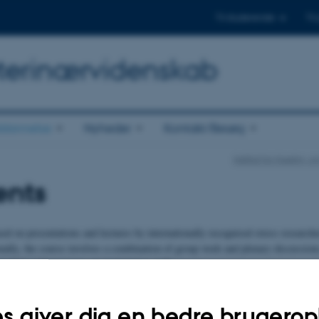
Til studerende
Til
Veterinærvidenskab
dannelse
Nyheder
Kontakt/Besøg
Institut for Husdyr-
ents
ed on presentations and lectures by internationally recognised stress research
nally, the course involves a combination of group work and plenary discussions,
rations and exercises are included as well.
.2025
s giver dig en bedre brugerop