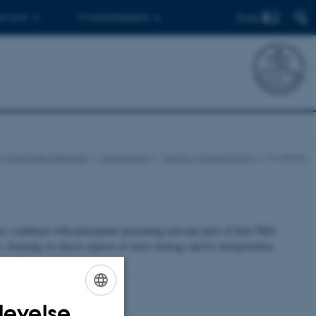
Find
 ph.d.er
Til medarbejdere
 og Veterinærvidenskab
Uddannelse
Trends in Stress Biology
Contents
ers combined with participants presenting relevant parts of their PhD-
 focusing on classic aspects of stress biology and its interpretation.
levelse
ENGLISH