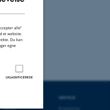
DANISH
ccepter alle”
 et website.
irekte. Du kan
uger egne
UKLASSIFICEREDE
UDDANNELSER PÅ AU
GENVEJE
Bachelor
Kvægernæring