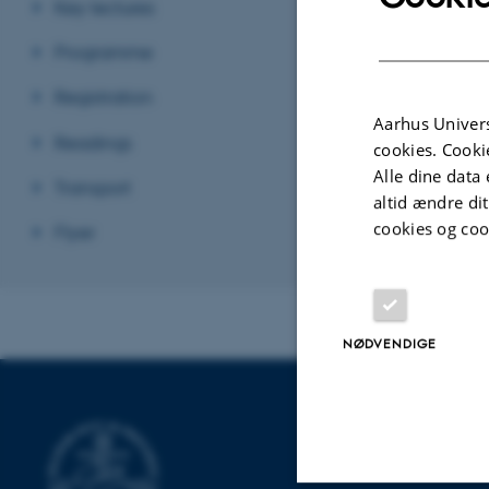
Key lectures
Programme
Registration
Aarhus Univers
Readings
cookies. Cooki
Alle dine data 
Transport
altid ændre di
cookies og coo
Flyer
NØDVENDIGE
INSTITUT FO
VETERINÆRV