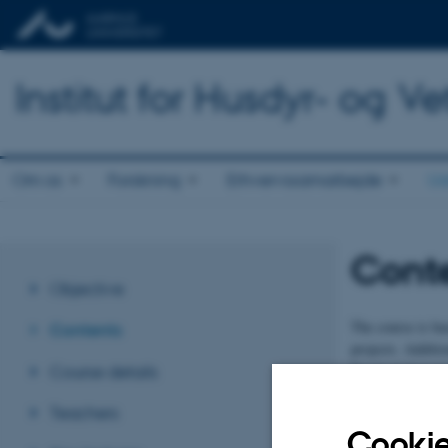
Institut for Husdyr- og 
Om os
Forskning
Erhvervssamarbejde
Ud
Cont
Objective
The course is bas
Contents
projects. Additio
Practical demonst
Course details
Teachers
Revideret 15.04
Cookie