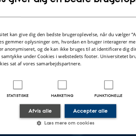
itet kan give dig den bedste brugeroplevelse, når du vælger ”A
es gemmer oplysninger om, hvordan en bruger interagerer med
er anonymiseret, og de kan ikke bruges til at identificere dig d
t samtykke under Cookies i webstedets footer. Universitetet br
kies sat af vores samarbejdspartnere.
STATISTISKE
MARKETING
FUNKTIONELLE
Afvis alle
Accepter alle
R HUSDYR- OG
OM OS
Læs mere om cookies
IDENSKAB
Profil