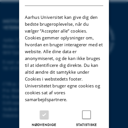
Aarhus Universitet kan give dig den
INSTITUT FOR HUSDYR- OG
bedste brugeroplevelse, når du
VETERINÆRVIDENSKAB
vælger ”Accepter alle” cookies.
Cookies gemmer oplysninger om,
Aarhus Universitet
hvordan en bruger interagerer med et
Blichers Alle 20
website. Alle dine data er
8830 Tjele
anonymiseret, og de kan ikke bruges
E-mail: anivet@au.dk
til at identificere dig direkte. Du kan
Tlf: 8715 0000
altid ændre dit samtykke under
Cookies i webstedets footer.
CVR-nr: 31119103
Universitetet bruger egne cookies og
P-nr. Blichers Allé: 1015079041
cookies sat af vores
P-nr. Burrehøjvej: 1018181424
samarbejdspartnere.
EAN-nummer: 5798000877436
Stedkode: 6241
Enhedsnr.: 1037
NØDVENDIGE
STATISTISKE