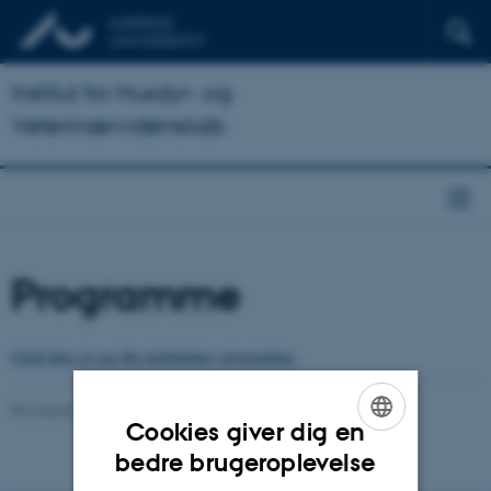
Institut for Husdyr- og
Veterinærvidenskab
Programme
Click here to see the preliminary programme.
Revideret 15.04.2025
Cookies giver dig en
ENGLISH
bedre brugeroplevelse
DANISH