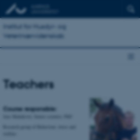
Institut for Husdyr- og
Veterinærvidenskab
Teachers
Course responsible:
Jens Malmkvist, Senior scientist, PhD
Research group of Behaviour, stress and
welfare