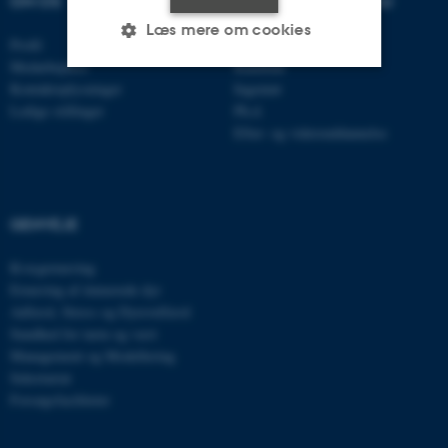
OM OS
UDDANNELSER PÅ AU
Læs mere om cookies
Profil
Bachelor
Medarbejdere
Kandidat
Kontaktoplysninger
Ingeniør
Nødvendige
Statistiske
Marketing
Ledige stillinger
Ph.d.
Efter- og videreuddannelse
Funktionelle
Uklassificerede
GENVEJE
Nødvendige cookies hjælper
med at gøre hjemmesiden
Kvægernæring
brugbar ved at aktivere nogle
Ernæring af énmavede dyr
grundlæggende funktioner
Adfærd, Stress og Dyrevelfærd
som navigation mm.
Sundhed for tarm og vært
Hjemmesiden kan ikke
Management og Modellering
fungerer uden disse cookies.
Sekretariat
Forsøgsfaciliteter