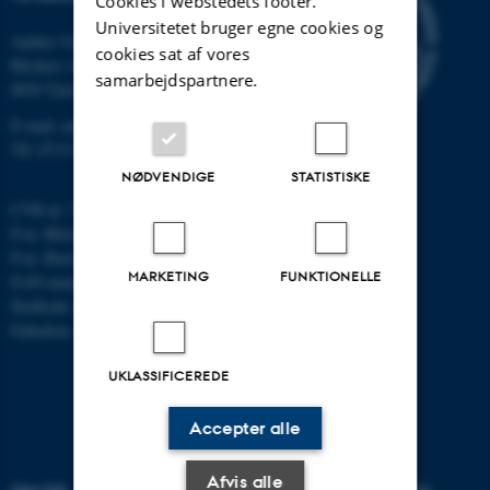
Cookies i webstedets footer.
Universitetet bruger egne cookies og
Aarhus Universitet
cookies sat af vores
Blichers Alle 20
samarbejdspartnere.
8830 Tjele
E-mail: anivet@au.dk
Tlf: 8715 0000
NØDVENDIGE
STATISTISKE
CVR-nr: 31119103
P-nr. Blichers Allé: 1015079041
P-nr. Burrehøjvej: 1018181424
MARKETING
FUNKTIONELLE
EAN-nummer: 5798000877436
Stedkode: 6241
Enhedsnr.: 1037
UKLASSIFICEREDE
Accepter alle
Afvis alle