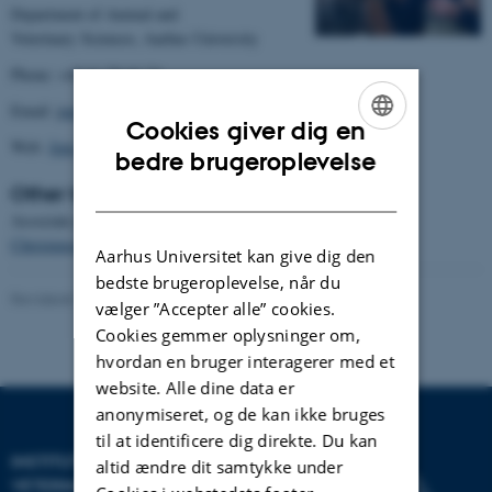
Department of Animal and
Veterinary Sciences, Aarhus University
Phone: +45 61 70 66 74
Email: j
ens.malmkvist@anivet.au.dk
,
Cookies giver dig en
Web:
Jens Malmkvist - Aarhus University
ENGLISH
bedre brugeroplevelse
DANISH
Other teachers:
Associate professor
Janne Winther
Christensen
, Aarhus University, Denmark
Aarhus Universitet kan give dig den
bedste brugeroplevelse, når du
Revideret 15.04.2025
vælger ”Accepter alle” cookies.
Cookies gemmer oplysninger om,
hvordan en bruger interagerer med et
website. Alle dine data er
anonymiseret, og de kan ikke bruges
til at identificere dig direkte. Du kan
INSTITUT FOR HUSDYR- OG
altid ændre dit samtykke under
VETERINÆRVIDENSKAB