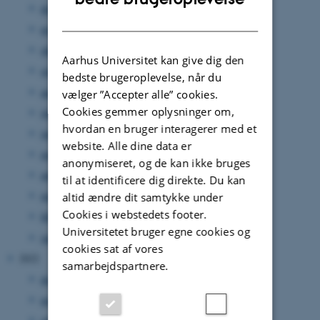
december 2023
(2 poster)
DANISH
november 2023
(8 poster)
oktober 2023
(5 poster)
Aarhus Universitet kan give dig den
september 2023
(2 poster)
bedste brugeroplevelse, når du
august 2023
(3 poster)
vælger ”Accepter alle” cookies.
Cookies gemmer oplysninger om,
juli 2023
(1 post)
hvordan en bruger interagerer med et
juni 2023
(9 poster)
website. Alle dine data er
maj 2023
(6 poster)
anonymiseret, og de kan ikke bruges
april 2023
(3 poster)
til at identificere dig direkte. Du kan
marts 2023
(14 poster)
altid ændre dit samtykke under
Cookies i webstedets footer.
februar 2023
(9 poster)
Universitetet bruger egne cookies og
januar 2023
(7 poster)
cookies sat af vores
2022
samarbejdspartnere.
december 2022
(5 poster)
november 2022
(8 poster)