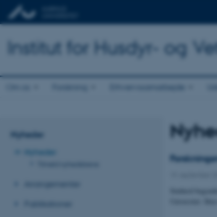
Institut for Husdyr- og 
Om os
Forskning
Erhvervssamarbejde
Ud
Nyhe
Nyheder
Nyheder
Forsknings
Tilmeld nyhedsbreve
19. september 
Arrangementer
Simherd begyndt
Universitet. Men
Publikationer