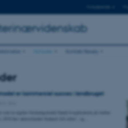
Til studerende
Til
Veterinærvidenskab
dannelse
Nyheder
Kontakt/Besøg
der
model er kommerciel succes i landbruget
2014
-
DCA
e som en regulær forskningsmodel blandt kvægforskerne på Aarhus
 i 2010 blev aktieselskabet Simherd A/S stiftet – og…