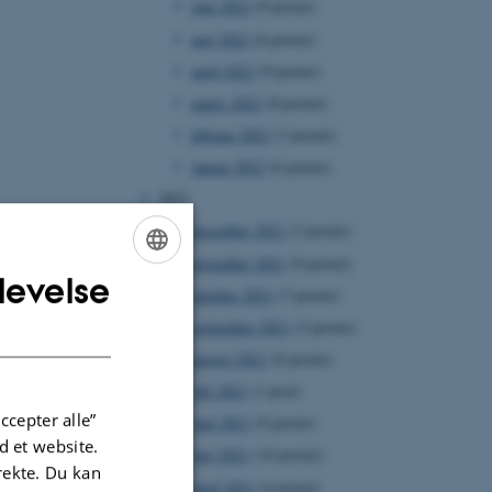
juni 2022
(9 poster)
maj 2022
(6 poster)
april 2022
(9 poster)
marts 2022
(8 poster)
februar 2022
(3 poster)
januar 2022
(6 poster)
2021
december 2021
(3 poster)
november 2021
(9 poster)
levelse
ENGLISH
oktober 2021
(7 poster)
DANISH
september 2021
(2 poster)
august 2021
(8 poster)
juli 2021
(1 post)
ccepter alle”
juni 2021
(9 poster)
 et website.
maj 2021
(14 poster)
irekte. Du kan
april 2021
(4 poster)