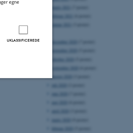
uger egne
marts 2021
(7 poster)
februar 2021
(6 poster)
januar 2021
(3 poster)
2020
UKLASSIFICEREDE
december 2020
(7 poster)
november 2020
(5 poster)
oktober 2020
(5 poster)
september 2020
(6 poster)
august 2020
(3 poster)
juli 2020
(2 poster)
Uklassificerede
juni 2020
(7 poster)
maj 2020
(6 poster)
april 2020
(3 poster)
ere nogle
marts 2020
(9 poster)
rer uden disse
februar 2020
(5 poster)