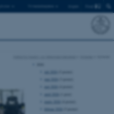
Find
 ph.d.er
Til medarbejdere
English
Institut for Husdyr- og Veterinærvidenskab
Nyheder
Nyheder
2026
juli 2026
(5 poster)
juni 2026
(3 poster)
maj 2026
(4 poster)
april 2026
(1 post)
marts 2026
(4 poster)
februar 2026
(5 poster)