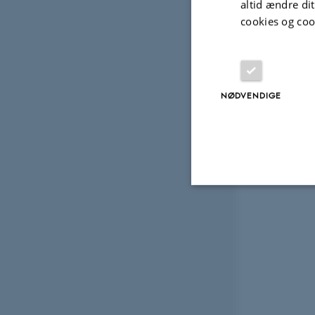
altid ændre di
cookies og coo
NØDVENDIGE
Nødvendige
Nødvendige cooki
grundlæggende fu
cookies.