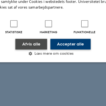
t samtykke under Cookies i webstedets footer. Universitetet br
kies sat af vores samarbejdspartnere.
STATISTISKE
MARKETING
FUNKTIONELLE
Afvis alle
Accepter alle
Læs mere om cookies
Statistiske
Marketing
Funktionelle
es hjælper med at gøre hjemmesiden brugbar ved at aktiv
nktioner som navigation mm. Hjemmesiden kan ikke funge