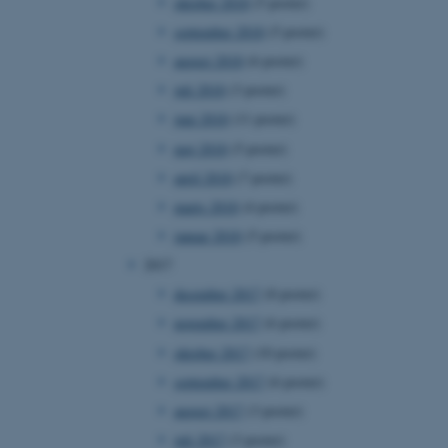
oktober 2018
(5 poster)
ebsites run on the Windows
september 2018
(5 poster)
is used for load balancing
 page requests are routed
august 2018
(6 poster)
y browsing session.
juli 2018
(3 poster)
crosoft to securely verify
juni 2018
(11 poster)
crosoft to securely verify
maj 2018
(5 poster)
april 2018
(7 poster)
istinguish between
 beneficial for the
marts 2018
(4 poster)
e valid reports on the use
januar 2018
(5 poster)
istinguish between
2017
 beneficial for the
e valid reports on the use
december 2017
(8 poster)
november 2017
(6 poster)
istinguish between
 beneficial for the
e valid reports on the use
oktober 2017
(10 poster)
september 2017
(6 poster)
ure as a hosting platform
ing, this cookie ensures
august 2017
(3 poster)
isitor browsing session
he same server in the
juli 2017
(3 poster)