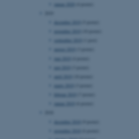
januar 2020
(4 poster)
2019
december 2019
(5 poster)
november 2019
(10 poster)
 vores CMS-udbyder,
identificere en backend-
september 2019
(1 post)
bruger er logget ind i
august 2019
(3 poster)
rbundet med Typo3-
emet. Det bruges generelt
juni 2019
(4 poster)
ntifikator for at gøre det
præferencer, men i mange
maj 2019
(3 poster)
 ikke nødvendigt, da det
lt af platformen, skønt
april 2019
(10 poster)
webstedsadministratorer. I
dstillet til at blive
marts 2019
(3 poster)
en browsersession. Det
entifikator i stedet for
februar 2019
(7 poster)
januar 2019
(6 poster)
ose platform session
emmesider, som er skrevet
2018
gi. Den bruges af serveren
onym brugersession.
december 2018
(9 poster)
session cookie, brugt af
november 2018
(6 poster)
Bruges normalt til at
ugersession af serveren.