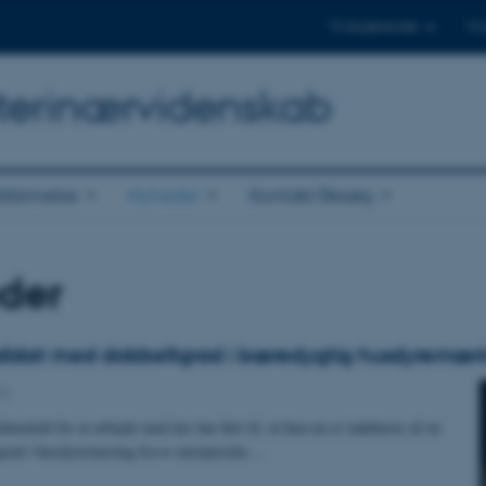
Til studerende
Til
Veterinærvidenskab
dannelse
Nyheder
Kontakt/Besøg
der
didat med dobbeltgrad i bæredygtig husdyrernær
A
denskab for at arbejde med dyr har ført til, at hun nu er indehaver af en
grad i husdyrernæring fra to europæiske…