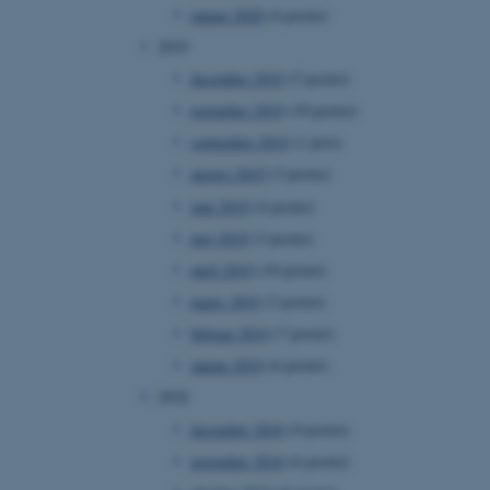
januar 2020
(4 poster)
2019
december 2019
(5 poster)
november 2019
(10 poster)
 vores CMS-udbyder,
identificere en backend-
september 2019
(1 post)
bruger er logget ind i
august 2019
(3 poster)
rbundet med Typo3-
emet. Det bruges generelt
juni 2019
(4 poster)
ntifikator for at gøre det
præferencer, men i mange
maj 2019
(3 poster)
 ikke nødvendigt, da det
lt af platformen, skønt
april 2019
(10 poster)
webstedsadministratorer. I
dstillet til at blive
marts 2019
(3 poster)
en browsersession. Det
entifikator i stedet for
februar 2019
(7 poster)
januar 2019
(6 poster)
ose platform session
emmesider, som er skrevet
2018
gi. Den bruges af serveren
onym brugersession.
december 2018
(9 poster)
session cookie, brugt af
november 2018
(6 poster)
Bruges normalt til at
ugersession af serveren.