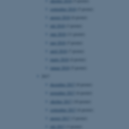
oktober 2018
(5 poster)
ebsites run on the Windows
september 2018
(5 poster)
is used for load balancing
 page requests are routed
august 2018
(6 poster)
y browsing session.
juli 2018
(3 poster)
crosoft to securely verify
juni 2018
(11 poster)
crosoft to securely verify
maj 2018
(5 poster)
april 2018
(7 poster)
istinguish between
 beneficial for the
marts 2018
(4 poster)
e valid reports on the use
januar 2018
(5 poster)
istinguish between
2017
 beneficial for the
e valid reports on the use
december 2017
(8 poster)
november 2017
(6 poster)
istinguish between
 beneficial for the
e valid reports on the use
oktober 2017
(10 poster)
september 2017
(6 poster)
ure as a hosting platform
ing, this cookie ensures
august 2017
(3 poster)
isitor browsing session
he same server in the
juli 2017
(3 poster)