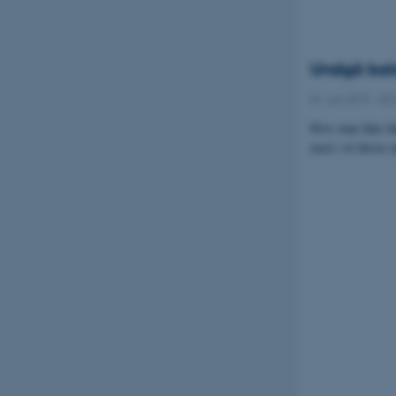
Undgå bakt
01. juli 2015
-
DC
Hvis man ikke hå
med i sit første 