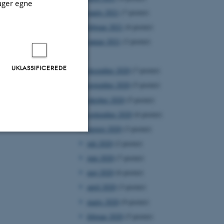
uger egne
marts 2021
(7 poster)
februar 2021
(6 poster)
januar 2021
(3 poster)
2020
UKLASSIFICEREDE
december 2020
(7 poster)
november 2020
(5 poster)
oktober 2020
(5 poster)
september 2020
(6 poster)
august 2020
(3 poster)
juli 2020
(2 poster)
Uklassificerede
juni 2020
(7 poster)
maj 2020
(6 poster)
april 2020
(3 poster)
ere nogle
marts 2020
(9 poster)
rer uden disse
februar 2020
(5 poster)