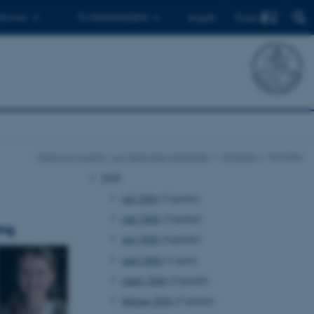
Find
 ph.d.er
Til medarbejdere
English
Institut for Husdyr- og Veterinærvidenskab
Nyheder
Nyheder
2026
juli 2026
(5 poster)
juni 2026
(3 poster)
ing
maj 2026
(4 poster)
april 2026
(1 post)
marts 2026
(4 poster)
februar 2026
(5 poster)