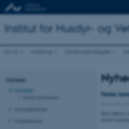
Institut for Husdyr- og 
Om os
Forskning
Erhvervssamarbejde
Ud
Nyhe
Nyheder
Nyheder
Første kan
Tilmeld nyhedsbreve
15. juli 2015
-
DC
Arrangementer
Dana Olijhoeks li
dobbelt kandidat
Publikationer