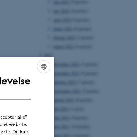
juni 2022
(9 poster)
maj 2022
(6 poster)
april 2022
(9 poster)
marts 2022
(8 poster)
februar 2022
(3 poster)
januar 2022
(6 poster)
2021
december 2021
(3 poster)
november 2021
(9 poster)
levelse
ENGLISH
oktober 2021
(7 poster)
DANISH
september 2021
(2 poster)
august 2021
(8 poster)
juli 2021
(1 post)
ccepter alle”
juni 2021
(9 poster)
 et website.
maj 2021
(14 poster)
irekte. Du kan
april 2021
(4 poster)