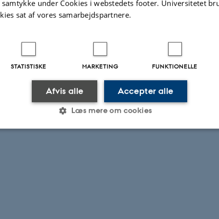
t samtykke under Cookies i webstedets footer. Universitetet br
kies sat af vores samarbejdspartnere.
STATISTISKE
MARKETING
FUNKTIONELLE
Afvis alle
Accepter alle
Læs mere om cookies
Statistiske
Marketing
Funktionelle
es hjælper med at gøre hjemmesiden brugbar ved at aktiv
nktioner som navigation mm. Hjemmesiden kan ikke funge