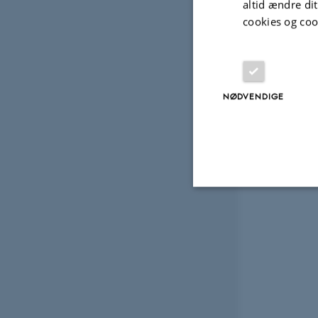
altid ændre di
cookies og coo
NØDVENDIGE
Nødvendige
Nødvendige cooki
grundlæggende fu
cookies.