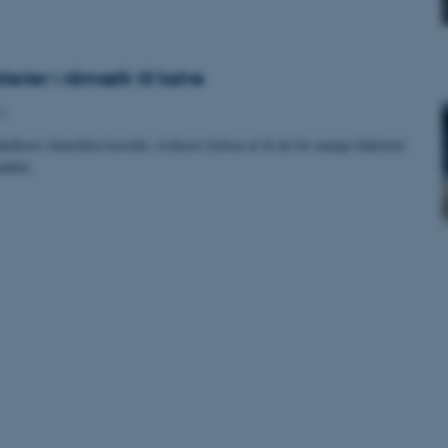
erier i råmælk til kalve
A
ndterer råmælken korrekt, risikerer kalven at få alt for mange bakterier
måltid.