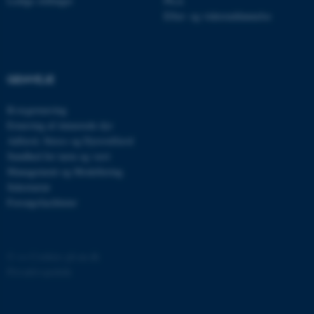
Ledige stillinger
Ph.d.
Efter- og videreuddannelse
OptanonAlertBoxClosed
OneTrust LLC
GENVEJE
.pure.au.dk
Kvægernæring
Ernæring af énmavede dyr
Adfærd, Stress og Dyrevelfærd
Sundhed for tarm og vært
Management og Modellering
Sekretariat
Forsøgsfaciliteter
PHPSESSID
PHP.net
internationalstaff.app3.geckoboo
©
—
Cookies på au.dk
Privatlivspolitik