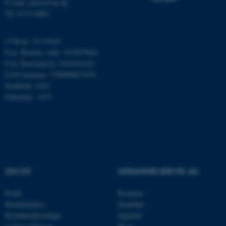
E-mail: anivet@au.dk
Tlf: 8715 0000
x-ms-gateway-slice
Microsoft Corporation
login.microsoftonline.com
CVR-nr: 31119103
CFTOKEN
Adobe Inc.
eddiprod.au.dk
P-nr. Blichers Allé: 1015079041
P-nr. Burrehøjvej: 1018181424
EAN-nummer: 5798000877436
Stedkode: 6241
Enhedsnr.: 1037
brwConsent
.airtable.com
OM OS
UDDANNELSER PÅ AU
CFTOKEN
Adobe Inc.
Profil
Bachelor
mit.au.dk
Medarbejdere
Kandidat
Kontaktoplysninger
Ingeniør