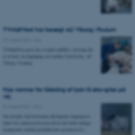
TVMidtVest har besøgt AU Viborg i Foulum
07. august 2023
-
Anis
TVMidtVest giver her et unikt indblik i, hvordan det
er at have sin dagligdag ved Aarhus Universitet, AU
Viborg i Foulum.
Nye normer for tildeling af lysin til øko-grise på
vej
04. august 2023
-
DCA
Nyt projekt skal bestemme økologiske slagtegrises
behov for aminosyren lysin ud fra det bedst mulige
kompromis mellem produktivitet og hensyn til…