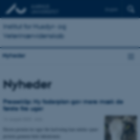
English
Institut for Husdyr- og
Veterinærvidenskab
Nyheder
Nyheder
Presseklip: Ny foderplan gav mere mæk de
første fire uger
14. august 2023
-
Anis
Ekstra protein tre uger før kælvning kan måske spare
protein gennem hele laktationen.