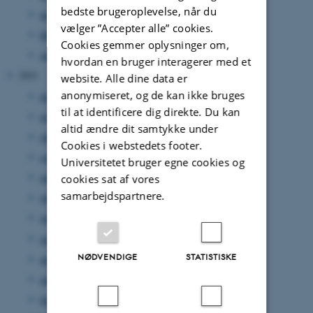
bedste brugeroplevelse, når du
marts 2022
(8 poster)
vælger ”Accepter alle” cookies.
februar 2022
(3 poster)
Cookies gemmer oplysninger om,
januar 2022
(6 poster)
hvordan en bruger interagerer med et
2021
website. Alle dine data er
anonymiseret, og de kan ikke bruges
december 2021
(3 poster)
til at identificere dig direkte. Du kan
november 2021
(9 poster)
altid ændre dit samtykke under
oktober 2021
(7 poster)
Cookies i webstedets footer.
september 2021
(2 poster)
Universitetet bruger egne cookies og
august 2021
(8 poster)
cookies sat af vores
samarbejdspartnere.
juli 2021
(1 post)
juni 2021
(9 poster)
maj 2021
(14 poster)
NØDVENDIGE
STATISTISKE
april 2021
(4 poster)
marts 2021
(7 poster)
februar 2021
(6 poster)