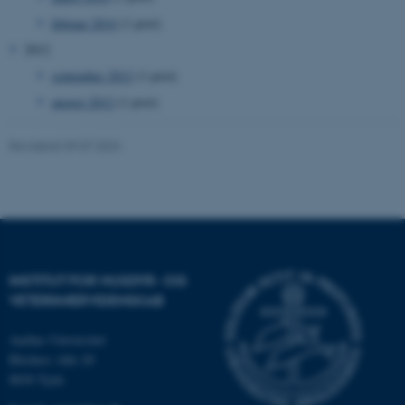
februar 2014
(1 post)
2012
september 2012
(1 post)
ARRAffinity
Microsoft Corporation
.ofn.au.dk
august 2012
(1 post)
Revideret 09.07.2024
PHPSESSID
PHP.net
aarhusbss.app.geckobooking.dk
INSTITUT FOR HUSDYR- OG
VETERINÆRVIDENSKAB
Aarhus Universitet
Blichers Alle 20
8830 Tjele
PHPSESSID
PHP.net
app.geckobooking.dk