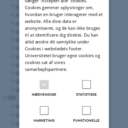
vælger ”Accepter alle” cookies.
november 2020
(5 poster)
Cookies gemmer oplysninger om,
hvordan en bruger interagerer med et
oktober 2020
(5 poster)
website. Alle dine data er
september 2020
(6 poster)
anonymiseret, og de kan ikke bruges
august 2020
(3 poster)
til at identificere dig direkte. Du kan
juli 2020
(2 poster)
altid ændre dit samtykke under
juni 2020
(7 poster)
Cookies i webstedets footer.
Universitetet bruger egne cookies og
maj 2020
(6 poster)
cookies sat af vores
april 2020
(3 poster)
samarbejdspartnere.
marts 2020
(9 poster)
februar 2020
(5 poster)
januar 2020
(4 poster)
NØDVENDIGE
STATISTISKE
2019
december 2019
(5 poster)
november 2019
(10 poster)
MARKETING
FUNKTIONELLE
september 2019
(1 post)