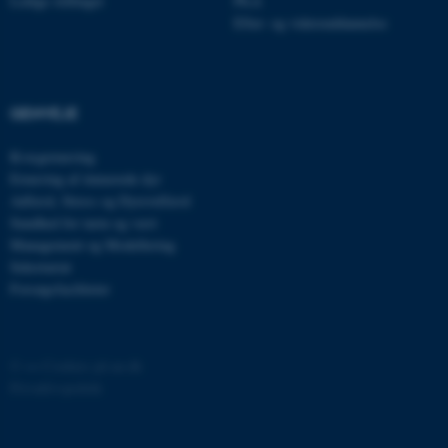
Ledige stillinger
Ph.d.
Efter- og videreuddannelse
fpc
Microsoft Corporation
login.microsoftonline.com
ARRAffinitySameSite
Microsoft Corporation
.www.mastofeed.com
GENVEJE
Kvægernæring
Ernæring af énmavede dyr
Adfærd, Stress og Dyrevelfærd
Sundhed for tarm og vært
__RequestVerificationToken
Microsoft Corporation
Management og Modellering
forms.office.com
Sekretariat
Forsøgsfaciliteter
©
—
Cookies på au.dk
Privatlivspolitik
ARRAffinitySameSite
Microsoft Corporation
.mitstudie.au.dk