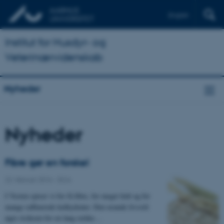
English
Institut for Husdyr- og
Veterinærvidenskab
Nyheder
Nyheder
Fibre gør en forskel
22. februar 2016
-
DCA
I Vesten spiser vi for få fibre, for meget fedt og for
mange raffinerede kulhydrater. Den usunde livsstil
øger risikoen for en lang række…