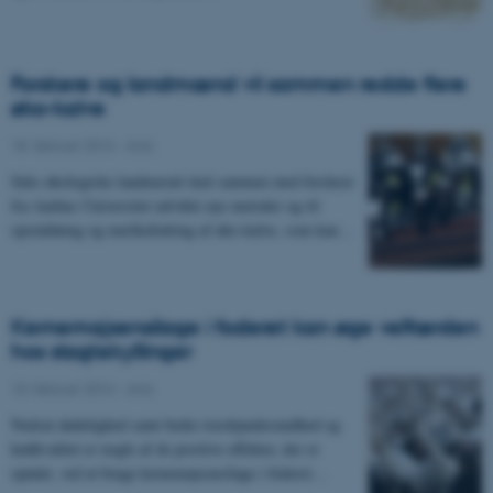
Forskere og landmænd vil sammen redde flere
øko-kalve
18. februar 2016
-
Anis
Seks økologiske landmænd skal sammen med forskere
fra Aarhus Universitet udvikle nye metoder og til
opstaldning og mælkefodring af øko-kalve, som kan…
Kernemajsensilage i foderet kan øge velfærden
hos slagtekyllinger
10. februar 2016
-
Anis
Nedsat dødelighed samt bedre trædepudesundhed og
kødkvalitet er nogle af de positive effekter, der er
opnået, ved at bruge kernemajsensilage i foderet…