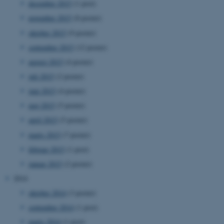
december 2015
(1 post)
CFTOKEN
Adobe Inc.
eddiprod.au.dk
november 2015
(8 poster)
oktober 2015
(9 poster)
september 2015
(12 poster)
august 2015
(4 poster)
juli 2015
(2 poster)
juni 2015
(4 poster)
maj 2015
(5 poster)
OptanonConsent
OneTrust LLC
april 2015
(5 poster)
.pure.au.dk
marts 2015
(7 poster)
februar 2015
(1 post)
januar 2015
(2 poster)
2014
oktober 2014
(3 poster)
september 2014
(1 post)
marts 2014
(1 post)