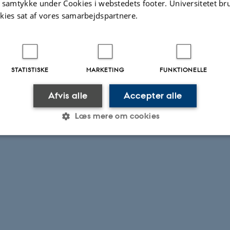
t samtykke under Cookies i webstedets footer. Universitetet br
kies sat af vores samarbejdspartnere.
STATISTISKE
MARKETING
FUNKTIONELLE
Afvis alle
Accepter alle
Læs mere om cookies
Statistiske
Marketing
Funktionelle
es hjælper med at gøre hjemmesiden brugbar ved at aktiv
nktioner som navigation mm. Hjemmesiden kan ikke funge