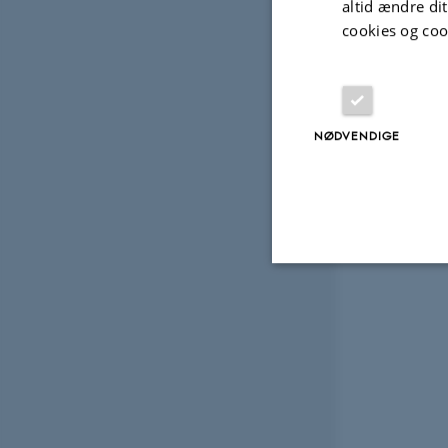
altid ændre di
cookies og coo
NØDVENDIGE
Nødvendige
Nødvendige cooki
grundlæggende fu
cookies.