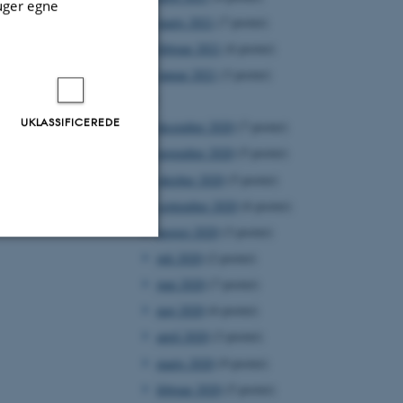
uger egne
marts 2021
(7 poster)
februar 2021
(6 poster)
januar 2021
(3 poster)
2020
UKLASSIFICEREDE
december 2020
(7 poster)
november 2020
(5 poster)
oktober 2020
(5 poster)
september 2020
(6 poster)
august 2020
(3 poster)
juli 2020
(2 poster)
Uklassificerede
juni 2020
(7 poster)
maj 2020
(6 poster)
april 2020
(3 poster)
ere nogle
marts 2020
(9 poster)
rer uden disse
februar 2020
(5 poster)