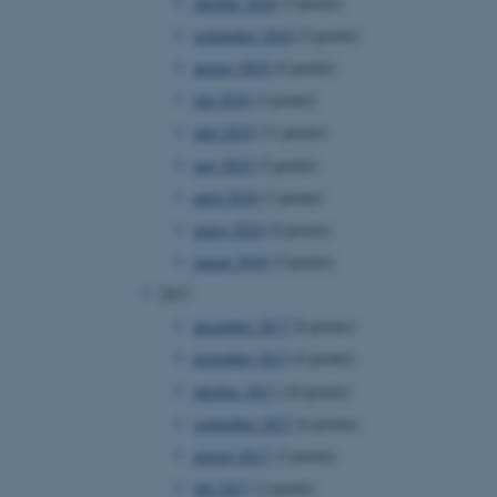
oktober 2018
(5 poster)
ebsites run on the Windows
september 2018
(5 poster)
is used for load balancing
 page requests are routed
august 2018
(6 poster)
y browsing session.
juli 2018
(3 poster)
crosoft to securely verify
juni 2018
(11 poster)
crosoft to securely verify
maj 2018
(5 poster)
april 2018
(7 poster)
istinguish between
 beneficial for the
marts 2018
(4 poster)
e valid reports on the use
januar 2018
(5 poster)
istinguish between
2017
 beneficial for the
e valid reports on the use
december 2017
(8 poster)
november 2017
(6 poster)
istinguish between
 beneficial for the
e valid reports on the use
oktober 2017
(10 poster)
september 2017
(6 poster)
ure as a hosting platform
ing, this cookie ensures
august 2017
(3 poster)
isitor browsing session
he same server in the
juli 2017
(3 poster)