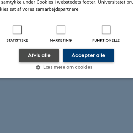
t samtykke under Cookies i webstedets footer. Universitetet br
kies sat af vores samarbejdspartnere.
STATISTISKE
MARKETING
FUNKTIONELLE
Afvis alle
Accepter alle
Læs mere om cookies
Statistiske
Marketing
Funktionelle
es hjælper med at gøre hjemmesiden brugbar ved at aktiv
nktioner som navigation mm. Hjemmesiden kan ikke funge