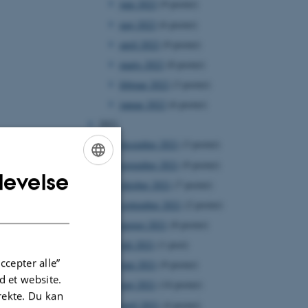
juni 2022
(9 poster)
maj 2022
(6 poster)
april 2022
(9 poster)
marts 2022
(8 poster)
februar 2022
(3 poster)
januar 2022
(6 poster)
2021
december 2021
(3 poster)
november 2021
(9 poster)
levelse
ENGLISH
oktober 2021
(7 poster)
DANISH
september 2021
(2 poster)
august 2021
(8 poster)
juli 2021
(1 post)
ccepter alle”
juni 2021
(9 poster)
 et website.
maj 2021
(14 poster)
irekte. Du kan
april 2021
(4 poster)