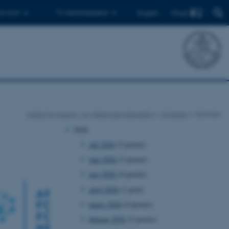
Find
 ph.d.er
Til medarbejdere
English
Institut for Husdyr- og Veterinærvidenskab
Nyheder
Nyheder
2026
juli 2026
(5 poster)
juni 2026
(3 poster)
maj 2026
(4 poster)
april 2026
(1 post)
marts 2026
(4 poster)
februar 2026
(5 poster)