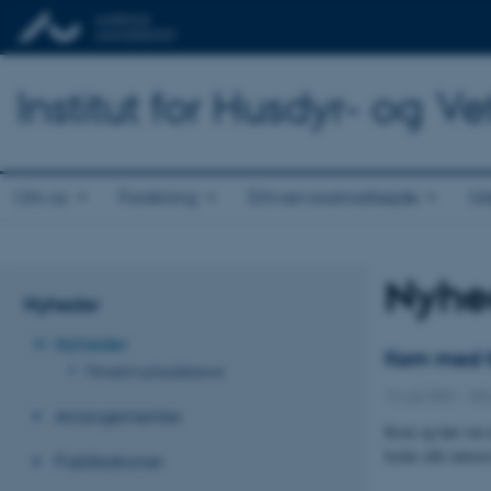
Institut for Husdyr- og 
Om os
Forskning
Erhvervssamarbejde
Ud
Nyhe
Nyheder
Nyheder
Kom med t
Tilmeld nyhedsbreve
13. juli 2021
-
DC
Arrangementer
Kom og hør om de
byder alle inter
Publikationer