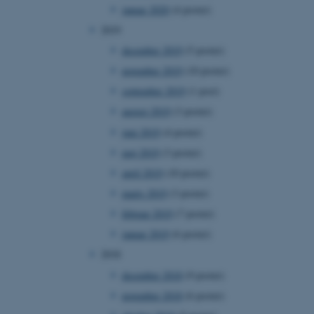
januar 2020
(4 poster)
2019
december 2019
(5 poster)
november 2019
(10 poster)
 vores CMS-udbyder,
identificere en backend-
september 2019
(1 post)
bruger er logget ind i
august 2019
(3 poster)
rbundet med Typo3-
emet. Det bruges generelt
juni 2019
(4 poster)
ntifikator for at gøre det
præferencer, men i mange
maj 2019
(3 poster)
 ikke nødvendigt, da det
lt af platformen, skønt
april 2019
(10 poster)
webstedsadministratorer. I
dstillet til at blive
marts 2019
(3 poster)
en browsersession. Det
entifikator i stedet for
februar 2019
(7 poster)
januar 2019
(6 poster)
ose platform session
emmesider, som er skrevet
2018
gi. Den bruges af serveren
onym brugersession.
december 2018
(9 poster)
session cookie, brugt af
november 2018
(6 poster)
Bruges normalt til at
ugersession af serveren.