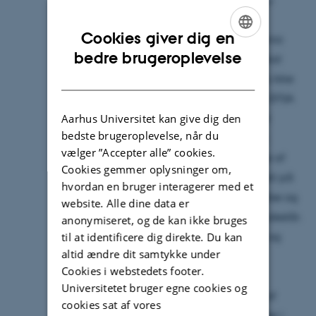
Armata og
Cookies giver dig en
Bonnemaisonia
ENGLISH
bedre brugeroplevelse
Hamifera). Skal
DANISH
sandsynligvis ikke
godkendes i EFSA
Aarhus Universitet kan give dig den
da tang er et
bedste brugeroplevelse, når du
fodermiddel.
vælger ”Accepter alle” cookies.
Fastlæggelse af
Cookies gemmer oplysninger om,
dosis og effekt på
hvordan en bruger interagerer med et
foderoptagelse og
website. Alle dine data er
produktion udestår.
anonymiseret, og de kan ikke bruges
til at identificere dig direkte. Du kan
Nuværende og
altid ændre dit samtykke under
eventuelle
Cookies i webstedets footer.
fremtidige
Universitetet bruger egne cookies og
restriktioner af
cookies sat af vores
indholdsstoffer i