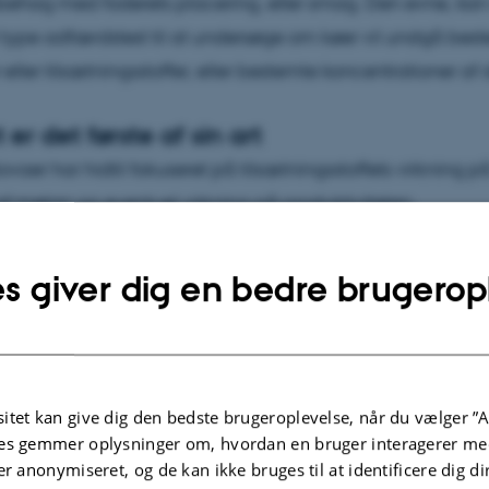
ubehag med foderets placering, eller smag. Den evne, ka
l type adfærdstest til at undersøge om køer vil undgå bes
eller tilsætningsstoffer, eller bestemte koncentrationer af
 er det første af sin art
ovaer har hidtil fokuseret på tilsætningsstoffets virkning 
f metan og eventuel virkning på produktiviteten.
kt har som det første fokus på, om Bovaer har konsekvenser
s giver dig en bedre brugerop
en. En række studier ved AU har vist en reduktion i foder
andre studier har været uændret.
etit og indtag af foder kan skyldes flere forhold, og det 
itet kan give dig den bedste brugeroplevelse, når du vælger ”A
hag. Derfor er der grund til at undersøge om Bovaer har 
es gemmer oplysninger om, hvordan en bruger interagerer med
r for dyrevelfærden ”, siger leder af projektet, professor 
er anonymiseret, og de kan ikke bruges til at identificere dig d