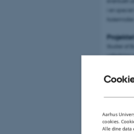
eventuelt 
i en specie
fodermidler 
Projektet
Studier af B
udledning a
Dette proje
Cookie
dyrevelfærd
mens den i 
”Nedsat app
Aarhus Univers
tegn på ube
cookies. Cooki
konsekvense
Alle dine data 