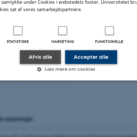
t samtykke under Cookies i webstedets footer. Universitetet br
kies sat af vores samarbejdspartnere.
 på ubehag er reduceret aktivitet og reduceret hudpleje, 
ved ikke, om det reducerede foderoptag, som i tidligere st
er bliver tildelt Bovaer, er forbundet med lignende ændrin
STATISTISKE
MARKETING
FUNKTIONELLE
 det er blandt andet det vi skal undersøge i dette projekt”
Afvis alle
Accepter alle
 finansieret af Ministeriet for Fødevarer, Landbrug og Fisker
Læs mere om cookies
de lakterende køer og goldkøer.
Statistiske
Marketing
Funktionelle
es hjælper med at gøre hjemmesiden brugbar ved at aktiv
e oplysninger
nktioner som navigation mm. Hjemmesiden kan ikke funge
 os på, at alle vores artikler lever op til Danske Universitet