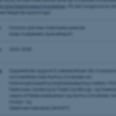
for god forskningskommunikation
. På den baggrund er art
ed følgende oplysninger:
Udbyder / Domæne
Udløb
Beskrivelse
30
Denne cookie sættes af
TYPO3 Association
n
Hvordan påvirker metanreducerende
minutter
TYPO3, og bruges til at 
.au.dk
foder malkekøers dyrevelfærd?
session, når en backend-
TYPO3 eller Frontend.
30
Dette cookienavn er fo
Typo3 Association
minutter
webindholdsstyringssyst
o
2025-2028
.au.dk
som en brugersessionside
muligt at gemme bruger
tilfælde er det muligvis
kan indstilles ved defau
dette kan forhindres af 
g
Supplerende opgave til ydelsesaftalen AU-husdyrprod
de fleste tilfælde er det in
ødelagt i slutningen af 
rammeaftale med Aarhus Universitet om
indeholder en tilfældig id
specifikke brugerdata.
forskningsbaseretmyndighedsbetjening mellem: Minist
Session
Denne cookie er en purp
Fødevarer, Landbrug & Fiskeri Landbrugs- og Fiskeris
Microsoft Corporation
cookie, der bruges af hj
.au.dk
vegne af Fødevarestyrelsen og Aarhus Universitet, Inst
i Microsoft .net- teknolo
til at opretholde en an
Husdyr- og
Session
Generel formål platform 
Oracle Corporation
Veterinærvidenskab (ANIVET)
websteder skrevet i JSP. 
.au.dk
opretholde en anonym br