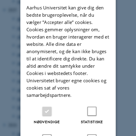
januar 2026
(2 poster)
Aarhus Universitet kan give dig den
2025
bedste brugeroplevelse, når du
december 2025
(3 poster)
vælger ”Accepter alle” cookies.
november 2025
(8 poster)
Cookies gemmer oplysninger om,
oktober 2025
(5 poster)
hvordan en bruger interagerer med et
website. Alle dine data er
september 2025
(5 poster)
anonymiseret, og de kan ikke bruges
august 2025
(4 poster)
til at identificere dig direkte. Du kan
juli 2025
(4 poster)
altid ændre dit samtykke under
juni 2025
(9 poster)
Cookies i webstedets footer.
Universitetet bruger egne cookies og
maj 2025
(4 poster)
cookies sat af vores
april 2025
(3 poster)
samarbejdspartnere.
marts 2025
(1 post)
februar 2025
(4 poster)
januar 2025
(4 poster)
NØDVENDIGE
STATISTISKE
2024
december 2024
(3 poster)