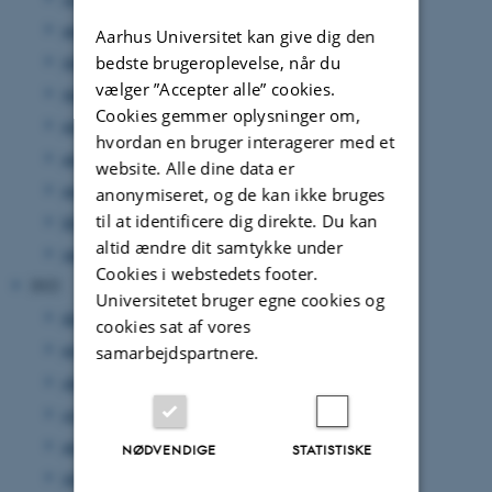
august 2023
(3 poster)
Aarhus Universitet kan give dig den
juli 2023
(1 post)
bedste brugeroplevelse, når du
vælger ”Accepter alle” cookies.
juni 2023
(9 poster)
Cookies gemmer oplysninger om,
maj 2023
(6 poster)
hvordan en bruger interagerer med et
april 2023
(3 poster)
website. Alle dine data er
marts 2023
(14 poster)
anonymiseret, og de kan ikke bruges
til at identificere dig direkte. Du kan
februar 2023
(9 poster)
altid ændre dit samtykke under
januar 2023
(7 poster)
Cookies i webstedets footer.
2022
Universitetet bruger egne cookies og
december 2022
(5 poster)
cookies sat af vores
november 2022
(8 poster)
samarbejdspartnere.
oktober 2022
(7 poster)
september 2022
(8 poster)
august 2022
(9 poster)
NØDVENDIGE
STATISTISKE
juli 2022
(8 poster)