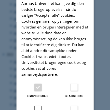
Aarhus Universitet kan give dig den
juli 2023
(1 post)
bedste brugeroplevelse, når du
juni 2023
(9 poster)
vælger ”Accepter alle” cookies.
maj 2023
(6 poster)
Cookies gemmer oplysninger om,
april 2023
(3 poster)
hvordan en bruger interagerer med et
website. Alle dine data er
marts 2023
(14 poster)
anonymiseret, og de kan ikke bruges
februar 2023
(9 poster)
til at identificere dig direkte. Du kan
januar 2023
(7 poster)
altid ændre dit samtykke under
2022
Cookies i webstedets footer.
december 2022
(5 poster)
Universitetet bruger egne cookies og
cookies sat af vores
november 2022
(8 poster)
samarbejdspartnere.
oktober 2022
(7 poster)
september 2022
(8 poster)
august 2022
(9 poster)
NØDVENDIGE
STATISTISKE
juli 2022
(8 poster)
juni 2022
(9 poster)