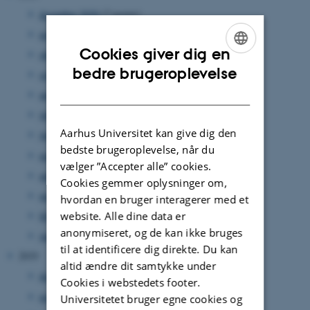
december 2020
(7 poster)
november 2020
(5 poster)
Cookies giver dig en
oktober 2020
(5 poster)
ENGLISH
bedre brugeroplevelse
september 2020
(6 poster)
DANISH
august 2020
(3 poster)
juli 2020
(2 poster)
Aarhus Universitet kan give dig den
juni 2020
(7 poster)
bedste brugeroplevelse, når du
maj 2020
(6 poster)
vælger ”Accepter alle” cookies.
april 2020
(3 poster)
Cookies gemmer oplysninger om,
marts 2020
(9 poster)
hvordan en bruger interagerer med et
februar 2020
(5 poster)
website. Alle dine data er
anonymiseret, og de kan ikke bruges
januar 2020
(4 poster)
til at identificere dig direkte. Du kan
2019
altid ændre dit samtykke under
december 2019
(5 poster)
Cookies i webstedets footer.
november 2019
(10 poster)
Universitetet bruger egne cookies og